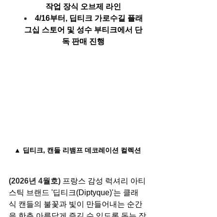
작업 장식 오브제 라인
4/16부터, 딥티크 가로수길 플래
그십 스토어 및 성수 부티크에서 단
독 판매 진행
▲ 딥티크, 캔들 리뱀프 데코레이션 컬렉션
(2026년 4월호) 
프랑스 감성 럭셔리 아티
스틱 브랜드 '딥티크(Diptyque)'는 클래
식 캔들의 불꽃과 빛이 만들어내는 순간
을 한층 아름답게 즐길 수 있도록 돕는 장