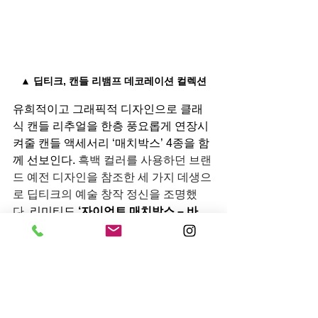
▲ 딥티크, 캔들 리뱀프 데코레이션 컬렉션
유희적이고 그래픽적 디자인으로 클래
식 캔들 리추얼을 한층 풍요롭게 연장시
켜줄 캔들 액세서리 ‘매치박스’ 4종을 함
께 선보인다. 
흑백 컬러를 사용하던 브랜
드 예전 디자인을 참조한 세 가지 데생으
로 딥티크의 예술 창작 정신을 조명했
다.
 리미티드 
‘자이언트 매치박스 – 바
질’
는 브랜드를 상징하는 60년대의 데생
으로 장식되었으며, 딥티크 ‘바질’ 패턴
은 유희적 리듬과 그래픽적 라인으로 표
현하는 아르데코 양식에서 영감을 받았
으며, 
규칙적이면서도 대칭적인 형태의 
흑과 백의 대비와 조화가 빛을 드러낸