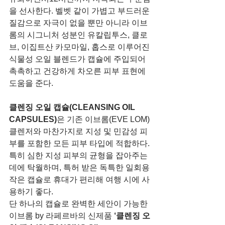
을 선사한다. 벨벳 같이 가볍고 부드러운 
질감으로 자극이 없을 뿐만 아니라 이브
롬의 시그니처 성분인 유칼립투스, 클로
브, 이집트산 카모마일, 홉스로 이루어진 
식물성 오일 블렌드가 캡슐에 주입되어 
촉촉하고 건강하게 차오른 피부 표현에 
도움을 준다.
클렌징 오일 캡슐(CLEANSING OIL 
CAPSULES)
은 기존 이브롬(EVE LOM) 
클렌저와 마찬가지로 지성 및 민감성 피
부를 포함한 모든 피부 타입에 적합하다. 
특히 심한 지성 피부의 균형을 잡아주는
데에 탁월하며, 특허 받은 독특한 일회용 
작은 캡슐로 휴대가 편리해 여행 시에 사
용하기 좋다.
단 하나의 캡슐로 완벽한 세안이 가능한 
이브롬 by 라페르바의 신제품 
‘클렌징 오