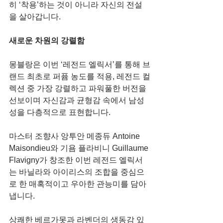
히 ‘착용’하는 것이 아니라 자신의 전설
을 살아갑니다.
새로운 차원의 강렬함
몽블랑은 이번 ‘레전드 엘릭서’를 통해 브
랜드 최초로 퍼퓸 농도를 적용, 레전드 컬
렉션 중 가장 강렬하고 파워풀한 버전을 
선보이며
자신감과 균형감 속에서 남성
성을 다층적으로 표현합니다.
마스터 조향사 앙투안 메종듀 Antoine 
Maisondieu와 기욤 플라비니 Guillaume 
Flavigny가 창조한 이번 레전드 엘릭서
는 바닐라와 아이리스의 조합을 중심으
로 한 매혹적이고 우아한 관능미를 담아
냅니다.
상쾌한 베르가못과 라벤더의 생동감 있