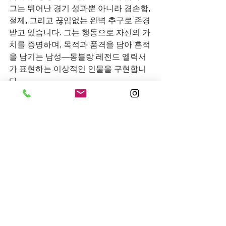
그는 뛰어난 경기 성과뿐 아니라 겸손함, 
절제, 그리고 끊임없는 완벽 추구로 존경
받고 있습니다. 그는 행동으로 자신의 가
치를 증명하며, 목적과 품격을 담아 흔적
을 남기는 남성—몽블랑 레전드 엘릭서
가 표현하는 이상적인 인물을 구현합니
다.
About 
Montblanc
몽블랑은 1906년 필기 문화에 혁신을 일
으킨 이후, 장인정신과 디자인의 탁월함
을 상징하는 브랜드로 자리매김해왔다. 
오늘날에도 창의성과 혁신을 바탕으로 
필기구, 시계, 가죽 제품, 신기술 및 액세
서리 등 다양한 분야에서 정교한 장인정
신을 이어가고 있다. 몽블랑 엠블럼은 퍼
포먼스, 품질, 그리고 세련된 스타일을 상
징하는 궁극적인 기준으로 자리 잡았다. 