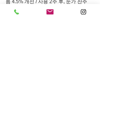
름 4.5% 개선 / 사용 2주 후, 눈가 잔주
름  12.7% & 굵은 주름 8% 개선
[2]
 눈가 리프팅 개선 효과 (사용 직후, 
7.2% & 2주 후 9.2%) / *개인차 있음
전체 보기
최근 게시물