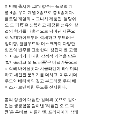
이번에 출시한 12ml 향수는 플로럴 계
열 4종, 우디 계열 2종으로 총 6종이다. 
플로럴 계열의 시그니처 제품인 ‘블랑쉬 
오 드 퍼퓸’은 산뜻하고 깨끗한 섬유와 살
결의 향기를 매혹적으로 담아낸 제품으
로 알데하이드부터 섬세하고 부드러운 
장미향, 샌달우드와 머스크까지 다양한 
향조의 변주를 표현한다. 창립자 벤 고햄
의 아프리카에 대한 감정적 기억을 담은 
‘발다프리크 오 드 퍼퓸’은 베르가못으로 
시작해 바이올렛과 시클라멘이 파우더리
하고 세련된 분위기를 더하고, 이후 시더
우드와 베티버의 깊고 부드러운 우디 베
이스가 로맨틱한 무드를 선사한다.
봄의 정원이 대담한 컬러의 옷으로 갈아
입는 생생함을 담아낸 ‘라튤립 오 드 퍼
퓸’은 루바브, 시클라멘, 프리지아가 상쾌