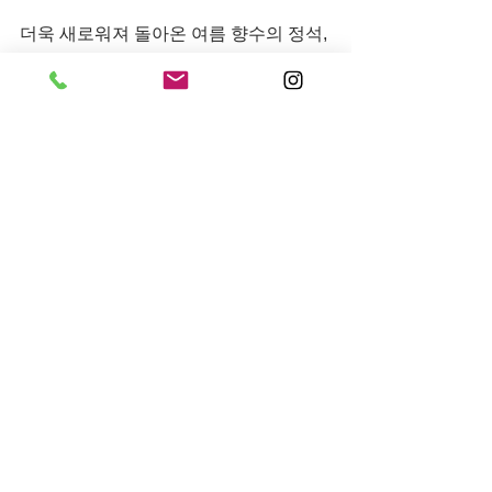
더욱 새로워져 돌아온 여름 향수의 정석, 
라이트 블루 컬렉션은 롯데백화점 잠실
점과 S.I.VILLAGE 및 카카오 선물하기 
등 모든 돌체앤가바나 뷰티 입점 채널에
서 구매 가능하다.
전체 보기
최근 게시물