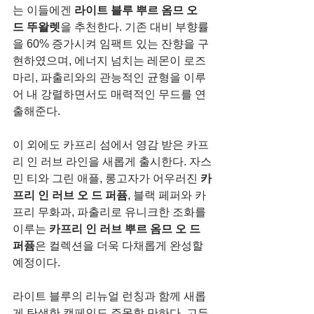
는 이들에겐 
라이트 블루 뿌르 옴므 오 
드 뚜왈렛
을 추천한다.
기존 대비
부향률
을 60% 증가시켜 임팩트 있는 잔향을 구
현하였으며, 에너지 넘치는 레몬이 로즈
마리, 파출리와의 관능적인 균형을 이루
어 내 강렬하면서도 매력적인 무드를 연
출해준다.
이 외에도 카프리 섬에서 영감 받은 카프
리 인 러브 라인을 새롭게 출시한다. 자스
민 티와 그린 애플, 롱고자가 어우러진 
카
프리 인 러브 오 드 퍼퓸
, 블랙 페퍼와 카
프리 무화과, 파출리로 유니크한 조화를 
이루는 
카프리 인 러브 뿌르 옴므 오 드 
퍼퓸
은 컬렉션을 더욱 다채롭게 완성할 
예정이다.
라이트 블루의 리뉴얼 런칭과 함께 새롭
게 탄생한 캠페인도 주목할 만하다. 고든 