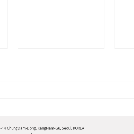
[2026년 8월 뷰티뉴스] 내면의
[20
힘을 일깨우는 새로운 향기,
브릿
구찌 플로라 골저스 오키드 오
NE
6-14 ChungDam-Dong, KangNam-Gu, Seoul, KOREA
드 퍼퓸 인텐스 출시