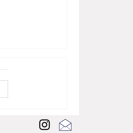
26년 8월 뷰티뉴스] 버버리
 샤인, 런던의 빛을 담은
W 셰이드 5종 출시