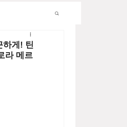
끈하게! 틴
로라 메르