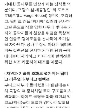
거대한 콩나무를 연상케 하는 장식들 덕
분이다. 프랑스 철 세공점인 ‘라 포르즈 
로베르’(La Forge Robert) 장인이 조각하
고, 딥티크 캔들 ‘휘기에’ 컬러와 유사한 
그린 톤으로 색을 입힌 나무에 빛나는 가
지와 콩깍지들이 천장을 뒤덮은 독창적
인 연출로 경이로움을 선사하여 호기심
을 자아낸다. 콩나무 장식 아래는 딥티크 
퍼퓸 컬렉션을 전시한 거대한 원형 목재 
테이블이 자리하고, 바디 케어 컬렉션을 
위한 석조 카운터와 대조를 이룬다.
∙ 자연과 기술의 조화로 펼쳐지는 딥티
크 리추얼과 부티크 컬렉션
부티크 내부에 들어섰을 때 왼편에는 마
치 극장의 벽 장식처럼 목재 구조물과 차
별화되는 화이트 몰딩을 따라 일련의 알
코브(벽감)들이 도열해 있다. 각 알코브 