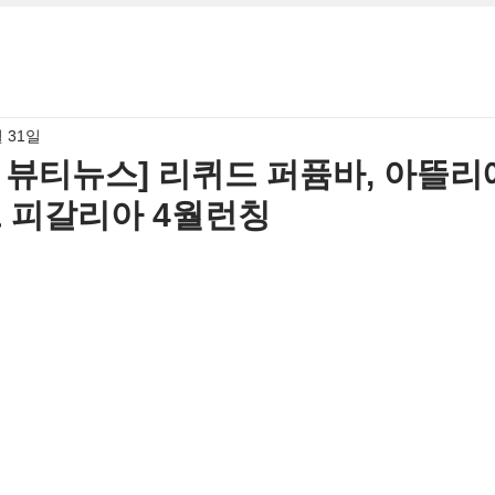
월 31일
4월 뷰티뉴스] 리퀴드 퍼퓸바, 아뜰
르 피갈리아 4월런칭