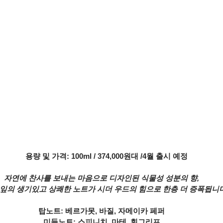
     용량 및 가격: 100ml / 374,000원대 /4월 출시 예정
자연에 찬사를 보내는 마음으로 디자인된 식물성 성분의 향,
잎의 생기있고 상쾌한 노트가 시더 우드의 힘으로 한층 더 증폭됩니다
탑노트: 베르가못, 바질, 자메이카 페퍼
미들노트: 스피니치, 마테, 휘그리프