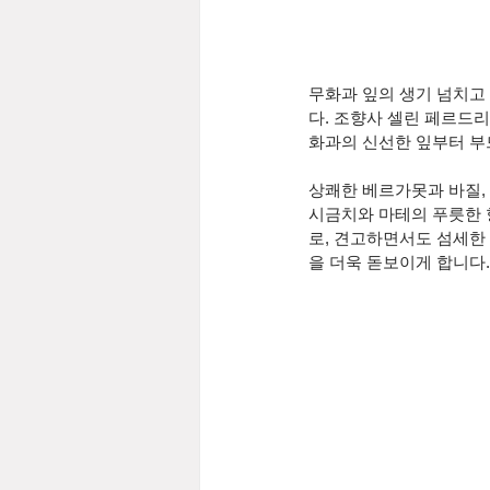
무화과 잎의 생기 넘치고
다. 조향사 셀린 페르드리엘
화과의 신선한 잎부터 부
상쾌한 베르가못과 바질,
시금치와 마테의 푸릇한 
로, 견고하면서도 섬세한
을 더욱 돋보이게 합니다.