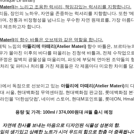
onique Le Bihan)
ateri)
는 느리고 조용한 럭셔리, 책임감있는 럭셔리를 지향합니다.
듬, 장인의 노하우, 자연을 존중하는 럭셔리를 지향합니다. 또한 ‘메
며, 전통과 비정형성을 넘나드는 우수한 자연 원재료를, 가장 아름다
 제조하고자 합니다.
ateri)
의 향수 바틀은 오브제와 같은 역할을 합니다.
틱 느낌의 
아뜰리에 마떼리(Atelier Materi) 
향수 바틀은, 브르타뉴
우가 몰아친 이후의 바다를 떠올리는 진청색 바틀과, 전체 수작업으로
뚜껑은 절벽의 광물성을 떠올리며, 파도에 부딪혀 연마된 조약돌의 형
 처리 및 파티나 처리를 거친 제품들은 각 제품마다 미묘한 차이를 담
에서 독점으로 선보이고 있는 
아뜰리에 마떼리(Atelier Materi)
의 
현대 서울, 현대백화점 무역센터점, 현대백화점 판교점, 롯데백화점 본
라인몰 ‘더한섬닷컴’, 네이버 스토어, 현대M포인트몰, 롯데ON, Hmal
     용량 및 가격: 100ml / 374,000원대 /4월 출시 예정
자연에 찬사를 보내는 마음으로 디자인된 식물성 성분의 향,
잎의 생기있고 상쾌한 노트가 시더 우드의 힘으로 한층 더 증폭됩니다