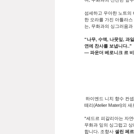
섬세하고 우아한 노트의 
한 오라를 가진 아틀라스
는, 무화과의 싱그러움과
“나무, 수액, 나뭇잎, 
연에 찬사를 보냅니다.."
— 파운더 베로니크 르 비앙 (
 하이엔드 니치 향수 컨셉
떼리(Atelier Materi)
*세드르 피갈리아는 자연
무화과 잎의 싱그럽고 상
합니다. 조향사 
셀린 페르드리