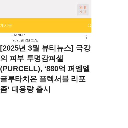
ME
NU
게시물
HANPR
2025년 2월 21일
[2025년 3월 뷰티뉴스] 극강
의 피부 투명감퍼셀
(PURCELL), ‘880억 퍼엠엘
글루타치온 플렉서블 리포
좀’ 대용량 출시