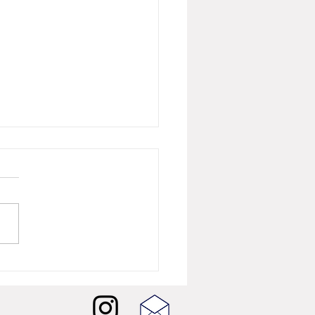
26년 8월 뷰티뉴스] 버버리
 샤인, 런던의 빛을 담은
W 셰이드 5종 출시