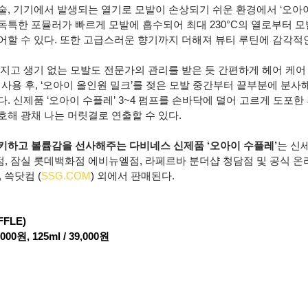
, 기기에서 발생되는 열기로 모발이 손상되기 쉬운 환경에서 ‘오아이 
독특한 포뮬러가 빠르게 모발에 흡수되어 최대 230°C의 열로부터 
어할 수 있다. 또한 고급스러운 향기까지 더해져 뷰티 루틴에 감각적
지고 생기 없는 모발도 전문가의 관리를 받은 듯 간편하게 헤어 케어 
푸’ 사용 후, ‘오아이 올인원 밀크’를 젖은 모발 중간부터 끝부분에 분
. 신제품 ‘오아이 수플레’ 3~4 펌프를 손바닥에 덜어 고르게 도포한
호해 광채 나는 머릿결로 연출할 수 있다.
키하고 볼륨감을 선사해주는 다비네스 신제품 ‘오아이 수플레’
는 신
, 잠실 롯데백화점 에비뉴엘점, 라페르바 분더샵 청담점 및 공식 
), 쓱닷컴 (
SSG.COM
) 외에서 판매된다.
FLE)
000원, 125ml / 39,000원