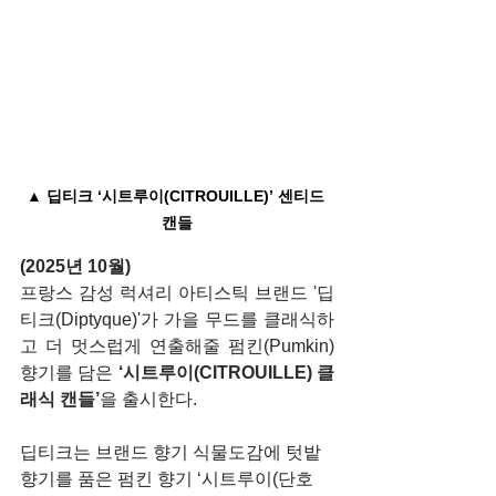
▲ 딥티크 ‘시트루이(CITROUILLE)’ 센티드 
캔들
(2025년 10월)
프랑스 감성 럭셔리 아티스틱 브랜드 '딥
티크(Diptyque)'가 가을 무드를 클래식하
고 더 멋스럽게 연출해줄 펌킨(Pumkin) 
향기를 담은 
‘시트루이(CITROUILLE) 클
래식 캔들’
을 출시한다.
딥티크는 브랜드 향기 식물도감에 텃밭 
향기를 품은 펌킨 향기 ‘시트루이(단호