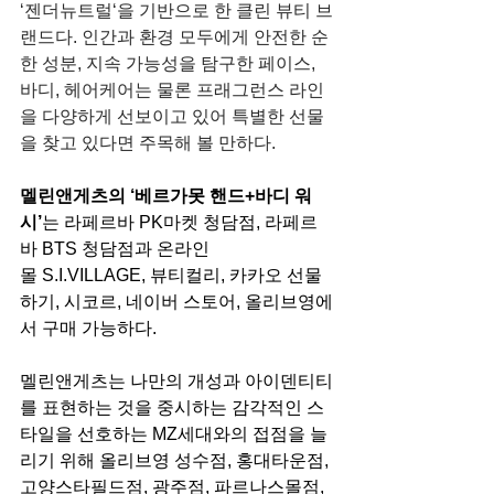
‘젠더뉴트럴‘을 기반으로 한 클린 뷰티 브
랜드다. 인간과 환경 모두에게 안전한 순
한 성분, 지속 가능성을 탐구한 페이스, 
바디, 헤어케어는 물론 프래그런스 라인
을 다양하게 선보이고 있어 특별한 선물
을 찾고 있다면 주목해 볼 만하다.
멜린앤게츠의 ‘베르가못 핸드+바디 워
시’
는 라페르바 PK마켓 청담점,
라페르
바 BTS 청담점과 
온라인
몰 S.I.VILLAGE, 뷰티컬리, 카카오 선물
하기, 시코르, 네이버 스토어, 올리브영에
서 구매 가능하다.
멜린앤게츠는 나만의 개성과 아이덴티티
를 표현하는 것을 중시하는 감각적인 스
타일을 선호하는 MZ세대와의 접점을 늘
리기 위해
 올리브영 성수점, 홍대타운점, 
고양스타필드점, 광주점, 파르나스몰점, 