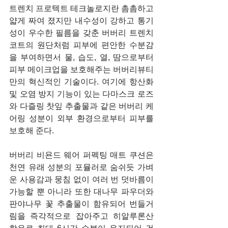
트렌치 프로텍트 테크놀로지란 촘촘하고 
얇게 짜여 졌지만 내수성이 강하고 통기
성이 우수한 필름을 갖춘 버버리 트렌치
코트의 원단처럼 피부에 편안한 수분감
을 부여하면서 물, 습도, 열, 땀으로부터 
피부 메이크업을 보호해주는 버버리뷰티
만의 혁신적인 기술이다. 여기에 항산화 
및 오염 방지 기능이 있는 다마스크 로즈
와 다즐링 찻잎 추출물과 같은 버버리 케
어링 성분이 외부 환경으로부터 피부를 
보호해 준다.
버버리 비욘드 웨어 퍼펙팅 매트 쿠션은 
천연 유래 성분의 포뮬러로 숨쉬듯 가벼
운 사용감과 뭉침 없이 여러 번 덧바름이 
가능할 뿐 아니라 또한 대나무 파우더와 
판야나무 꽃 추출물이 함유되어 번들거
림을 즉각적으로 잡아주고 히알루론산 