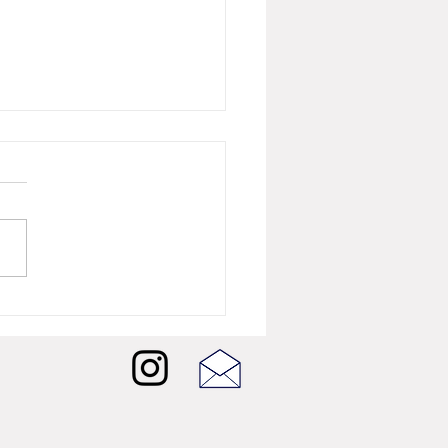
26년 8월 뷰티뉴스] 버버리
 샤인, 런던의 빛을 담은
W 셰이드 5종 출시