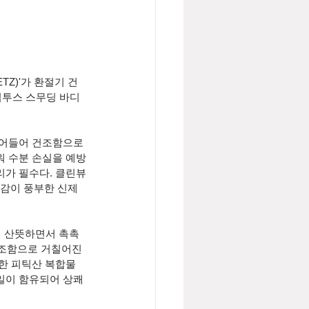
TZ)'가 환절기 건
투스 스무딩 바디 
줄어들어 건조함으로 
워 수분 손실을 예방
리가 필수다. 클린뷰
습감이 풍부한 신제
 없이 산뜻하면서 촉촉
건조함으로 거칠어진 
또한 피틱산 복합물
일이 함유되어 상쾌