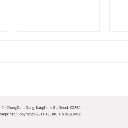
[2026년 8월 뷰티뉴스] 내면의
[20
힘을 일깨우는 새로운 향기,
브릿
구찌 플로라 골저스 오키드 오
NE
6-14 ChungDam-Dong, KangNam-Gu, Seoul, KOREA
드 퍼퓸 인텐스 출시
anpr.net
/ Copyright© 2011 ALL RIGHTS RESERVED.