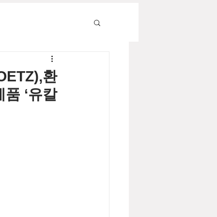
ETZ),환
품 ‘유칼