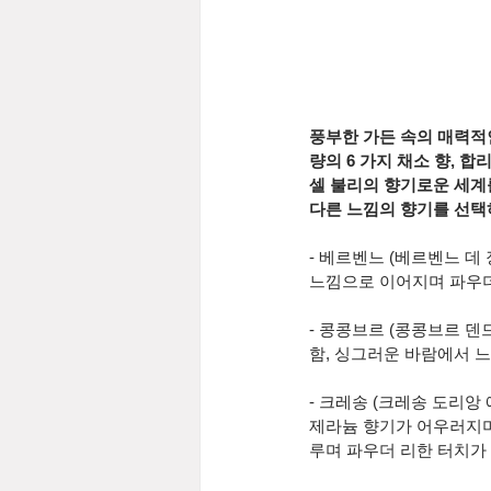
풍부한 가든 속의 매력적인
량의 6 가지 채소 향, 
셀 불리의 향기로운 세계를
다른 느낌의 향기를 선택
- 베르벤느 (베르벤느 데
느낌으로 이어지며 파우
- 콩콩브르 (콩콩브르 덴
함, 싱그러운 바람에서 
- 크레송 (크레송 도리앙
제라늄 향기가 어우러지며
루며 파우더 리한 터치가