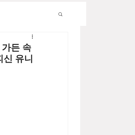
 가든 속
피신 유니