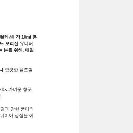
렉션! 각 10ml 용
젠느 오피신 유니버
분을 위해, 매일 
나 향긋한 플로럴 
조화. 가벼운 향긋
 
로럴과 강한 풍미의 
 뒤이어 정점을 이