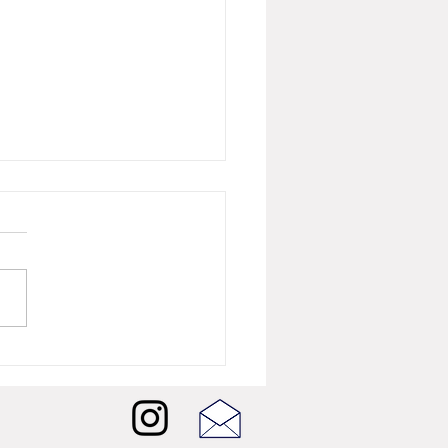
26년 8월 뷰티뉴스] 버버리
 샤인, 런던의 빛을 담은
W 셰이드 5종 출시