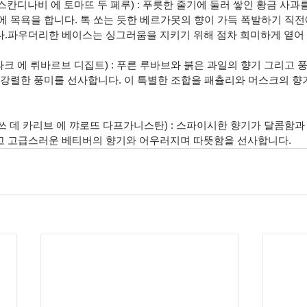
 스칸디나비 에 토마뜨 두 페루) : 푸릇한 줄기에 둘러 쌓인 황금 사과
에 목욕을 합니다. 톡 쏘는 듯한 베르가못의 향이 가득 폭발하기 직전
.파우더리한 베이스는 싱그러움을 지키기 위해 점차 희미하게 옅어 
라크 에 뤼바르브 디집트) : 푸른 루바브와 붉은 과일의 향기 그리고 
 강렬한 풍미를 선사합니다. 이 특별한 조합을 패츌리와 머스크의 향
두쓰 데 카리브 에 꺄로뜨 다프가니스탄) : 스파이시한 향기가 달콤함과
고 고급스러운 베티버의 향기와 어우러지며 따뜻함을 선사합니다.