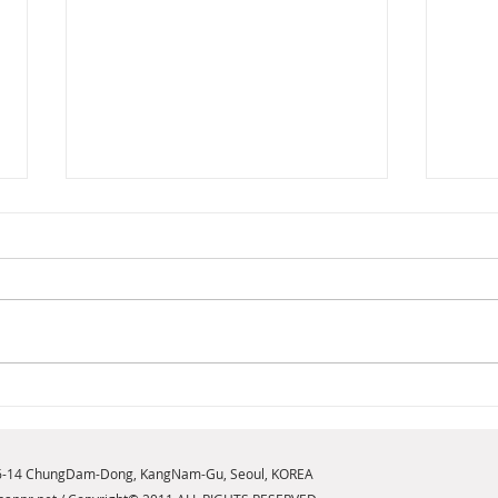
[2026년 8월 뷰티뉴스] 내면의
[20
힘을 일깨우는 새로운 향기,
브릿
구찌 플로라 골저스 오키드 오
NE
6-14 ChungDam-Dong, KangNam-Gu, Seoul, KOREA
드 퍼퓸 인텐스 출시