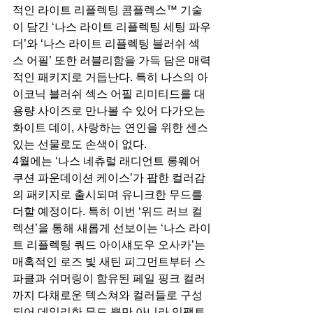
적인 라이트 리플렉팅 콤플렉스™ 기술
이 담긴 ‘나스 라이트 리플렉팅 세팅 파우
더’와 ‘나스 라이트 리플렉팅 블러쉬 섹
스 어필’ 또한 러블리함을 가득 담은 매력
적인 패키지로 거듭난다. 특히 나스의 아
이코닉 블러쉬 섹스 어필 리미티드를 대
용량 사이즈로 만나볼 수 있어 다가오는 
화이트 데이, 사랑하는 연인을 위한 센스 
있는 선물로도 손색이 없다.
4월에는 ‘나스 네츄럴 래디언트 롱웨어 
쿠션 파운데이션 케이스’가 팝한 컬러감
의 패키지로 출시되며 유니크한 무드를 
더할 예정이다. 특히 이번 ‘위드 러브 컬
렉션’을 통해 새롭게 선보이는 ‘나스 라이
트 리플렉팅 쿼드 아이섀도우 오사카’는 
매혹적인 로즈 빛 새틴 피그먼트부터 스
파클과 쉬머링이 함유된 페일 핑크 컬러
까지 다채로운 텍스쳐와 컬러들로 구성
되어 데일리한 무드 뿐만 아니라 임팩트 