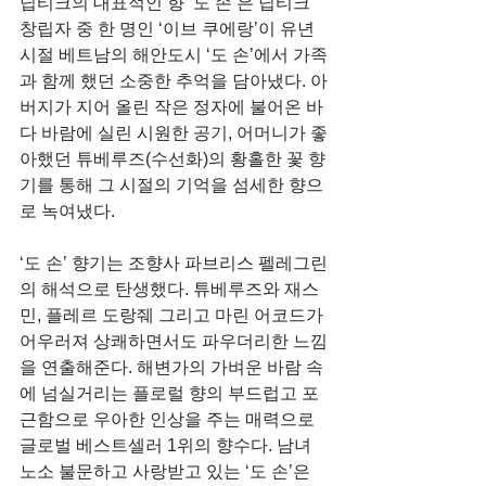
딥티크의 대표적인 향 ‘도 손’은 딥티크 
창립자 중 한 명인 ‘이브 쿠에랑’이 유년 
시절 베트남의 해안도시 ‘도 손’에서 가족
과 함께 했던 소중한 추억을 담아냈다. 아
버지가 지어 올린 작은 정자에 불어온 바
다 바람에 실린 시원한 공기, 어머니가 좋
아했던 튜베루즈(수선화)의 황홀한 꽃 향
기를 통해 그 시절의 기억을 섬세한 향으
로 녹여냈다.
‘도 손’ 향기는 조향사 파브리스 펠레그린
의 해석으로 탄생했다. 튜베루즈와 재스
민, 플레르 도랑줴 그리고 마린 어코드가 
어우러져 상쾌하면서도 파우더리한 느낌
을 연출해준다. 해변가의 가벼운 바람 속
에 넘실거리는 플로럴 향의 부드럽고 포
근함으로 우아한 인상을 주는 매력으로 
글로벌 베스트셀러 1위의 향수다. 남녀
노소 불문하고 사랑받고 있는 ‘도 손’은 