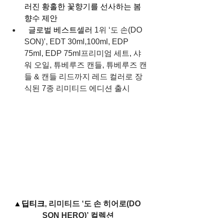
러진 황홀한 꽃향기를 선사하는 봄 
향수 제안
글로벌 베스트셀러 
1위 ‘도 손(DO 
SON)’, EDT 30ml,100ml, EDP 
75ml, EDP 75ml프리미엄 세트, 샤
워 오일, 튜베루즈 캔들, 튜베루즈 캔
들 & 캔들 리드까지 레드 컬러로 장
식된 7종 리미티드 에디션 출시
▲딥티크
, 리미티드 ‘도 손 히어로(DO 
SON HERO)’ 컬렉션