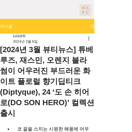
ME
NU
게시물
HANPR
2024년 3월 6일
[2024년 3월 뷰티뉴스] 튜베
루즈, 재스민, 오렌지 블라
썸이 어우러진 부드러운 화
이트 플로럴 향기딥티크
(Diptyque), 24 ‘도 손 히어
로(DO SON HERO)’ 컬렉션
출시
코 끝을 스치는 시원한 해풍에 어우