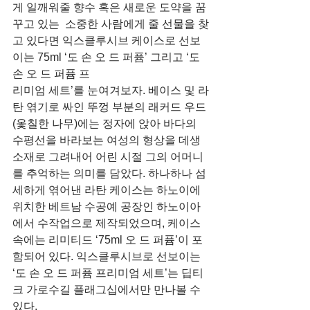
게 일깨워줄 향수 혹은 새로운 도약을 꿈
꾸고 있는  소중한 사람에게 줄 선물을 찾
고 있다면 익스클루시브 케이스로 선보
이는 75ml ‘도 손 오 드 퍼퓸’ 그리고 ‘도 
손 오 드 퍼퓸 프
리미엄 세트’를 눈여겨보자. 베이스 및 라
탄 엮기로 싸인 뚜껑 부분의 래커드 우드
(옻칠한 나무)에는 정자에 앉아 바다의 
수평선을 바라보는 여성의 형상을 데생 
소재로 그려내어 어린 시절 그의 어머니
를 추억하는 의미를 담았다. 하나하나 섬
세하게 엮어낸 라탄 케이스는 하노이에 
위치한 베트남 수공예 공장인 하노이아
에서 수작업으로 제작되었으며, 케이스 
속에는 리미티드 ‘75ml 오 드 퍼퓸’이 포
함되어 있다. 익스클루시브로 선보이는 
‘도 손 오 드 퍼퓸 프리미엄 세트’는 딥티
크 가로수길 플래그십에서만 만나볼 수 
있다.