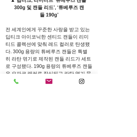
▲ 딥티크, 리미티드 ‘튜베루즈 캔들 
300g 및 캔들 리드’, ‘튜베루즈 캔
들 190g’
전 세계인에게 꾸준한 사랑을 받고 있는 
딥티크 아이코닉한 센티드 캔들이 리미
티드 콜렉션에 맞춰 레드 컬러로 탄생됐
다. 300g 용량의 튜베루즈 캔들은 특별
히 라탄 엮기로 제작된 캔들 리드가 세트
로 구성됐다. 190g 용량의 튜베루즈 캔들
은 오파크 래커로 장식되고 라탄 엮기 문
양을 연상시키는 압형 무늬 단상자 케이
스에 포장되어 있어 특별함을 더해준다.
황홀한 튜베루즈 향기가 수공예품에 녹
아들어 다채로운 후각적 감각을 더해주
는 딥티크 캔들은 60년간 정립해온 독창
적인 조향 기술, 왁스, 심지까지 십여 개 
이상의 제조 과정을 전문가의 거쳐 탄생