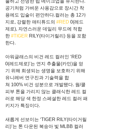
출하고 선명한 립 메이크업을 유지한다. 
공기처럼 가벼운 사용감으로 장시간 착
용에도 입술이 편안하다.컬러는 총 12가
지로, 강렬한 애티튜드의 
#RED
 0(레드
제로), 자연스러운 데일리 무드에 적합
한 
#TIGER
 RILY(타이거릴리) 등을 포함
한다.
아워글래스의 비건 레드 컬러인 ‘RED 
0(레드제로)’는 연지 추출물(카민)을 얻
기 위해 희생되는 생명을 보호하기 위해 
유니레버 연구진과 기술력을 합
쳐 100% 비건 성분으로 개발됐다. 웜/쿨 
피부 톤을 가리지 않는 클래식한 레드 컬
러로 해당 색 한정 스페셜한 레드 컬러 패
키지가 특징이다.
새롭게 선보이는 ‘TIGER RILY(타이거릴
리)’는 톤 다운된 복숭아 빛 MLBB 컬러