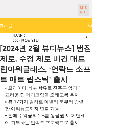
ME
NU
게시물
HANPR
2024년 1월 31일
[2024년 2월 뷰티뉴스] 번짐
제로, 수정 제로 비건 매트
립아워글래스, ‘언락드 소프
트 매트 립스틱’ 출시
• 프라이머 성분 함유로 잔주름 없이 매
끄러운 립 메이크업을 오래도록 유지
• 총 12가지 컬러로 데일리 룩부터 강렬
한 애티튜드까지 연출 가능
• 판매 수익금의 5%를 동물권 보호 단체
에 기부하는 언락드 프로젝트로 출시