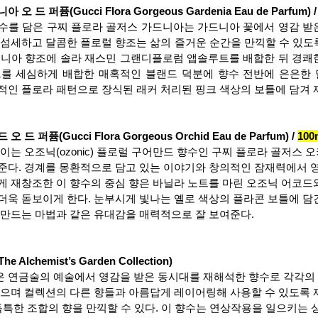
드 퍼퓸(Gucci Flora Gorgeous Gardenia Eau de Parfum) /
수를 담은 구찌 플로라 골저스 가드니아는 가드니아 꽃에서 영감 받
 섬세하고 달콤한 플로럴 향조는 삶의 즐거운 순간을 만끽할 수 있도
드니아 향조에 솔라 재스민 그랜디플로럼 앱솔루트를 배합한 뒤 경쾌
를 세심하게 배합한 매혹적인 블랜드 덕분에 향수 전반에 은은한 
적인 플로라 패턴으로 장식된 래커 처리된 핑크 색상의 보틀에 담겨 
퍼퓸(Gucci Flora Gorgeous Orchid Eau de Parfum) / 
100
이는 오조닉(ozonic) 플로럴 구어만드 향수인 구찌 플로라 골저스 
준다. 경계를 몽환적으로 담고 있는 이야기와 창의적인 잠재력에서 
게 재창조한 이 향수의 중심 향은 바닐라 노트를 마린 오조닉 어코드
더욱 돋보이게 한다. 눈부시게 빛나는 옐로 색상의 플라콘 보틀에 담
 만드는 마법과 같은 유대감을 매력적으로 잘 보여준다.
chemist’s Garden Collection)
 연금술의 예술에서 영감을 받은 동시대를 재해석한 향수로 각각의
있으며 컬렉션의 다른 향들과 아름답게 레이어링해 사용할 수 있도록 
 독특한 조합의 향을 만끽할 수 있다. 이 향수는 연상작용을 일으키는