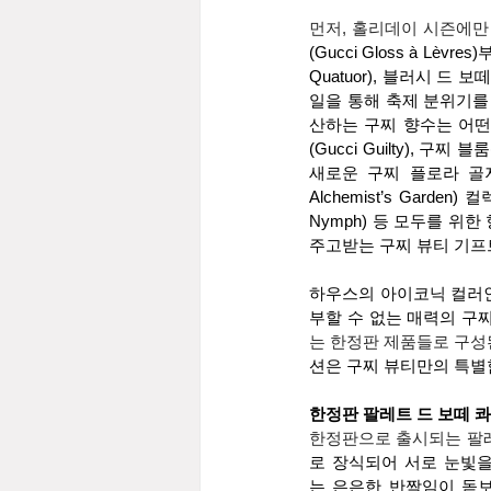
먼저, 홀리데이 시즌에만
(Gucci Gloss à Lèvr
Quatuor), 블러시 드 
일을 통해 축제 분위기를
산하는 구찌 향수는 어떤
(Gucci Guilty), 구찌 
새로운 구찌 플로라 골저스 
Alchemist’s Garden)
Nymph) 등 모두를 위
주고받는 구찌 뷰티 기프
하우스의 아이코닉 컬러인
부할 수 없는 매력의 구
는 한정판 제품들로 구성된
션은 구찌 뷰티만의 특별
한정판 팔레트 드 보떼 콰티오 (P
한정판으로 출시되는 팔레
로 장식되어 서로 눈빛을
는 은은한 반짝임이 돋보이