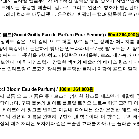
n), 오렌지 블라썸 앱솔루트가 어우러진 상쾌한 중심 향조가 자연스럽게
트에서는 풍성한 패출리, 삼나무, 그리고 인센스 향조가 발산된다
한 그레이 컬러로 마무리했고, 은은하게 반짝이는 캡과 맞물린 G 로고
Gucci Guilty Eau de Parfum Pour Femme) / 
90ml 264,000
장과도 같은 구찌 길티 오 드 퍼퓸 뿌르 팜므는 상쾌한 에너지를 
 향이 특징이다. 은은하게 빛나는 만도라와 베르가못 탑 노트는 이 향
크 페퍼는 따뜻함을 선사하고 라일락은 바이올렛, 로즈, 제라늄과 
선보인다. 이후 자연스럽게 강렬한 앰버와 패출리의 베이스 향조가 
향수는 인터로킹 G 로고가 장식된 불투명한 블러시 마감의 골드 메탈과
Bloom Eau de Parfum) / 
100ml 264,000원
찌 블룸 오 드 퍼퓸은 튜버로즈의 섬세한 향조를 재스민과 배합해 
 담아냈다. 구찌 블룸의 화이트 플로럴 트리오 노트는 랑군 크리퍼 어
 화이트에서 핑크로 변하고 마침내 피어나는 순간 온전한 레드 색
향수의 컨셉과 이름을 완벽히 구현해 낸 향수이다. 이 향수는 구찌 
색상의 래커 처리된 도자기와 같은 포슬린 효과를 자아내는 플라콘 보