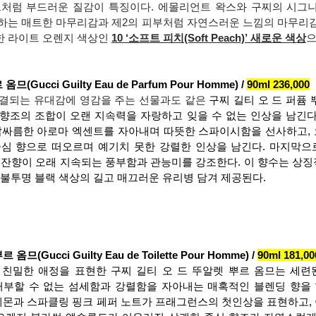
처럼 부드러운 질감이 특징이다. 에몰리언트 왁스와 구찌의 시그니
하는 매트한 마무리감과 제2의 피부처럼 자연스러운 느낌의 마무리감
 라이트 오렌지 색상인 
10 ‘소프트 피치(Soft Peach)’ 새로운 색상
으
Gucci Guilty Eau de Parfum Pour Homme) / 
90ml 236,000
결되는 유대감에 영감을 주는 선물과도 같은 
구찌 길티 오 드 퍼퓸 
향조의 조합이 오랜 지속력을 자랑하고 잊을 수 없는 인상을 남긴다
쌉싸름한 아로마 엑센트를 자아내며 따뜻한 스파이시함을 선사하고,
심 향으로 떠오르며 예기치 못한 강렬한 인상을 남긴다. 마지막으
 잔향이 오래 지속되는 풍부함과 관능미를 강조한다. 이 향수는 상징
 불투명 블랙 색상의 길고 매끄러운 유리병 담겨 제공된다.
(Gucci Guilty Eau de Toilette Pour Homme) / 
90ml 181,0
친밀한 애정을 표현한 구찌 길티 오 드 뚜알렛 뿌르 옴므는 세련
통해 거부할 수 없는 섬세함과 강렬함을 자아내는 매혹적인 블렌딩 향을 
 레몬과 스파클링 핑크 페퍼 노트가 프래그런스의 첫인상을 표현하고,