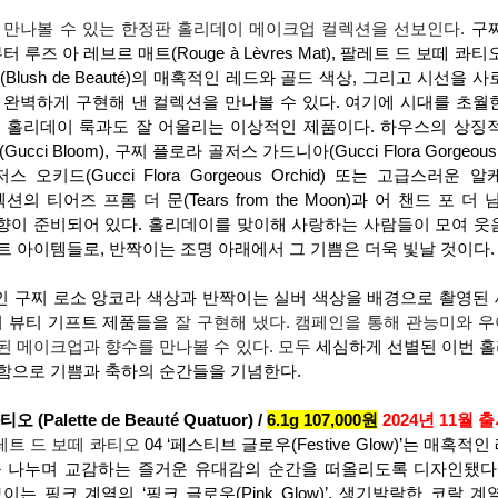
 만나볼 수 있는 한정판 홀리데이 메이크업 컬렉션을 선보인다. 
구
es)부터 루즈 아 레브르 매트(Rouge à Lèvres Mat), 팔레트 드 보떼 콰티오(Pa
보떼(Blush de Beauté)의 매혹적인 레드와 골드 색상, 그리고 시선을
 완벽하게 구현해 낸 컬렉션을 만나볼 수 있다. 여기에 시대를 초월
 홀리데이 룩과도 잘 어울리는 이상적인 제품이다. 하우스의 상징
블룸(Gucci Bloom), 구찌 플로라 골저스 가드니아(Gucci Flora Gorgeous 
오키드(Gucci Flora Gorgeous Orchid) 또는 고급스러운 알
 컬렉션의 티어즈 프롬 더 문(Tears from the Moon)과 어 챈드 포 더 님프(A
한 향이 준비되어 있다. 홀리데이를 맞이해 사랑하는 사람들이 모여 웃음
트 아이템들로, 반짝이는 조명 아래에서 그 기쁨은 더욱 빛날 것이다.
 구찌 로소 앙코라 색상과 반짝이는 실버 색상을 배경으로 촬영된
찌 뷰티 기프트 제품들을 
잘 구현해 냈다. 캠페인을 통해 관능미와 
 메이크업과 향수를 만나볼 수 있다. 모두 
세심하게 선별된 이번 홀
함으로 기쁨과 축하의 순간들을 기념한다.
alette de Beauté Quatuor) / 
6.1g 107,000원
2024년 11월 
트 드 보떼 콰티오 
04 ‘페스티브 글로우(Festive Glow)’는 매혹
 나누며 교감하는 즐거운 유대감의 순간을 떠올리도록 디자인됐다.
는 핑크 계열의 ‘핑크 글로우(Pink Glow)’, 생기발랄한 코랄 