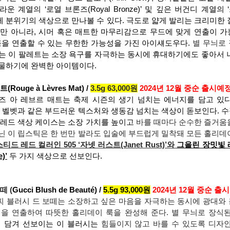
성한 브라운 계열의 ‘로열 브론즈(Royal Bronze)’ 및 깊은 버건디 계열의 
한 축제 분위기의 색상으로 만나볼 수 있다. 극도로 얇게 발리는 크리미한
만 아니라, 시머 혹은 매트한 마무리감으로 무드에 맞게 연출이 
룩을 연출할 수 있는 무한한 가능성을 가진 아이섀도우다. 
별 무늬로
는 이 팔레트는 소장 욕구를 자극하는 동시에 휴대하기에도 좋아서 
물하기에 완벽한 아이템이다.
uge à Lèvres Mat) / 
3.5g 63,000원
2024년 12월 중순 출시예
즈 아 레브르 매트는 축제 시즌의 생기 넘치는 에너지를 담고 있
돼 벨벳과 같은 부드러운 텍스처와 생동감 넘치는 색상이 돋보인다. 
 레드 색상 케이스는 소장 가치를 높이고
 바를 때마다 순수한 즐거움
닌 이 립스틱은 한 번만 발라도 입술에 부드럽게 밀착돼 모든 홀리데
티드 레드 컬러인 505 ‘자넷 러스트(Janet Rust)’와 
그을린 장밋빛 레
)’
 두 가지 색상으로 선보인다.
떼 (
Gucci Blush de Beauté) / 
5.5g 93,000원
2024년 12월 중순 출
 블러시 드 보떼는 소장하고 싶은 마음을 자극하는 동시에 광대와
을 연출하여 따뜻한 홀리데이 룩을 완성해 준다. 별 무늬로 장식된
 담겨 선보이는 이 블러시는 
힘들이지 않고 바를 수 있도록 디자