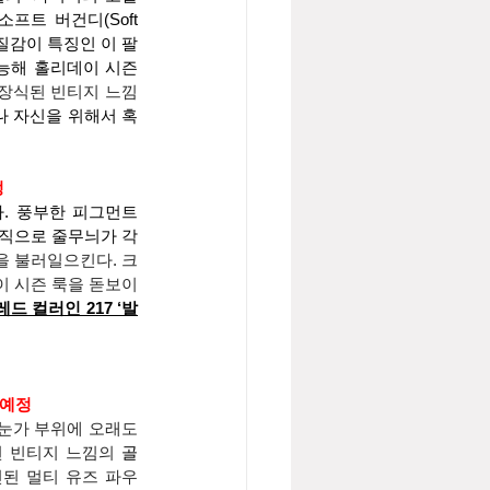
‘소프트 버건디(Soft 
 질감이 특징인 이 팔
가능해 홀리데이 시즌
 장식된 빈티지 느낌
나 자신을 위해서 혹
정
다. 풍부한 피그먼트
수직으로 줄무늬가 각
을 불러일으킨다. 크
이 시즌 룩을 돋보이
드 컬러인 217 ‘발
시예정
 눈가 부위에 오래도
 빈티지 느낌의 
골
인된 멀티 유즈 파우