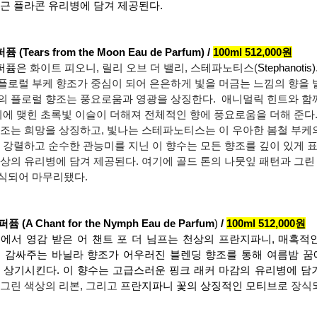
둥근 플라콘 유리병에 담겨 제공된다.
Tears from the Moon Eau de Parfum) / 
100ml 512,000원
퍼퓸은 
화이트 피오니, 릴리 오브 더 밸리, 스테파노티스(
Stephanotis)
플로럴 부케 향조가 중심이 되어 은은하게 빛을 머금는 느낌의 향을 
의 플로럴 향조는 풍요로움과 영광을 상징한다.  애니멀릭 힌트와 함
밸리에 맺힌 초록빛 이슬이 더해져 전체적인 향에 풍요로움을 더해 준다
향조는 희망을 상징하고, 빛나는 스테파노티스는 이 우아한 봄철 부케
 강렬하고 순수한 관능미를 지닌 이 향수는 모든 향조를 깊이 있게 표
상의 유리병에 담겨 제공된다. 여기에 골드 톤의 나뭇잎 패턴과 그린 
식되어 마무리됐다.
(A Chant for the Nymph Eau de Parfum
)
 / 
100ml 512,000원
에서 영감 받은 어 챈트 포 더 님프는 천상의 프란지파니, 매혹적
 감싸주는 바닐라 향조가 어우러진 블렌딩 향조를 통해 여름밤 꿈
그린 색상의 리본, 그리고 
프란지파니 꽃의 상징적인 모티브로
 장식