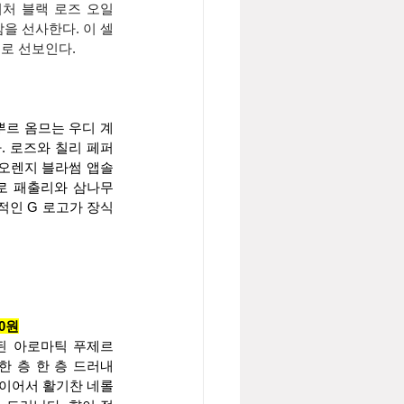
처 블랙 로즈 오일
을 선사한다. 이 셀
로 선보인다.
뿌르 옴므는 우디 계
. 로즈와 칠리 페퍼
 오렌지 블라썸 앱솔
로 패출리와 삼나무
적인 G 로고가 장식
00원
된 아로마틱 푸제르
한 층 한 층 드러내
 이어서 활기찬 네롤