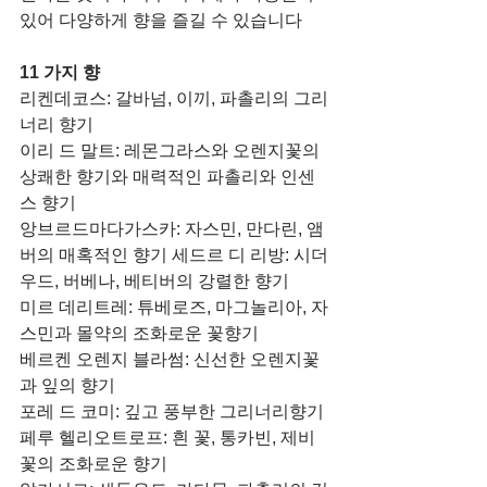
있어 다양하게 향을 즐길 수 있습니다 
11 가지 향
리켄데코스: 갈바넘, 이끼, 파촐리의 그리
너리 향기 
이리 드 말트: 레몬그라스와 오렌지꽃의 
상쾌한 향기와 매력적인 파촐리와 인센
스 향기 
앙브르드마다가스카: 자스민, 만다린, 앰
버의 매혹적인 향기 세드르 디 리방: 시더
우드, 버베나, 베티버의 강렬한 향기 
미르 데리트레: 튜베로즈, 마그놀리아, 자
스민과 몰약의 조화로운 꽃향기 
베르켄 오렌지 블라썸: 신선한 오렌지꽃
과 잎의 향기 
포레 드 코미: 깊고 풍부한 그리너리향기 
페루 헬리오트로프: 흰 꽃, 통카빈, 제비
꽃의 조화로운 향기 