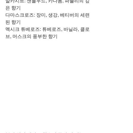
알카시르: 샌들우드, 카다몸, 파촐리의 깊
은 향기 
다마스크로즈: 장미, 생강, 베티버의 세련
된 향기 
멕시크 튜베로즈: 튜베로즈, 바닐라, 클로
브, 머스크의 풍부한 향기 