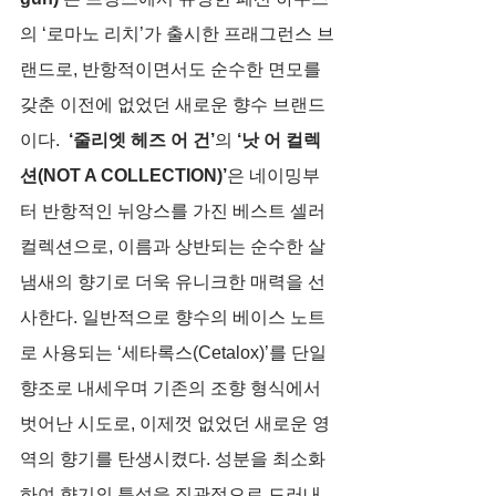
의 ‘로마노 리치’가 출시한 프래그런스 브
랜드로, 반항적이면서도 순수한 면모를 
갖춘 이전에 없었던 새로운 향수 브랜드
이다.  
‘줄리엣 헤즈 어 건’
의 
‘낫 어 컬렉
션(NOT A COLLECTION)’
은 네이밍부
터 반항적인 뉘앙스를 가진 베스트 셀러 
컬렉션으로, 이름과 상반되는 순수한 살
냄새의 향기로 더욱 유니크한 매력을 선
사한다. 일반적으로 향수의 베이스 노트
로 사용되는 ‘세타록스(Cetalox)’를 단일 
향조로 내세우며 기존의 조향 형식에서 
벗어난 시도로, 이제껏 없었던 새로운 영
역의 향기를 탄생시켰다. 성분을 최소화
하여 향기의 특성을 직관적으로 드러내