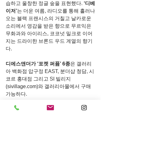
습하고 울창한 정글 숲을 표현했다. 
‘디베
이저’
는 더운 여름, 라디오를 통해 흘러나
오는 블랙 프랜시스의 거칠고 날카로운 
소리에서 영감을 받은 향으로 무르익은 
무화과와 아이리스, 코코넛 밀크로 이어
지는 드라이한 브론드 우드 계열의 향기
다.
디에스앤더가 ‘포켓 퍼퓸’ 6종
은 갤러리
아 백화점 압구정 EAST, 분더샵 청담, 시
코르 홍대점 그리고 SI 빌리지
(sivillage.com)와 갤러리아몰에서 구매 
가능하다.
전체 보기
최근 게시물