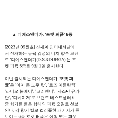
▲ 디에스앤더가, ‘포켓 퍼퓸’ 6종
[2023년 09월호] 신세계 인터내셔날에
서 전개하는 뉴욕 감성의 니치 향수 브랜
드 ‘디에스앤더가(D.S.&DURGA)’는 포
켓 퍼퓸 6종을 9월 1일 출시한다.
이번 출시되는 디에스앤더가 
‘포켓 퍼
퓸’
은 ‘아이 돈 노우 왓’, ‘로즈 아틀란틱’, 
‘라디오 봄베이’, ‘코리앤더’, ‘자스민 유카
탄’, ‘디베이저’로 브랜드 베스트셀러 6
종 향기를 롤온 형태의 퍼퓸 오일로 선보
인다. 각 향기 별로 컬러풀한 패키지가 돋
보이는 6종 포켓 퍼퓸은 여행 또는 파우