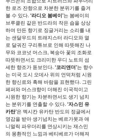
무스콘의 조합으로 시트러스와 파우더리
한 로즈 잔향으로 차분한 분위기를 즐겨
볼 수 있다. 
‘라디오 봄베이’
는 봄베이의 
브루클린 같은 반드라의 작은 숍을 상상
하며 만든 향기로 징글거리는 소리를 내
는 샌달우드의 트래지스터 라디오와 열
로 달궈진 구리튜브로 인해 따뜻해진 나
무와 코코넛 머스크, 복숭아 꽃의 조화로 
따뜻하면서도 크리미한 우디 노트의 섬
세한 향조가 돋보인다. 
‘코리앤더’
는 향수
는 미국 도시 오데사 위의 언덕처럼 시원
한 향신료와 흑해 바람을 표현했다. 그린 
페퍼와 머스크향이 더해진 이국적이고 
시원한 향기는 차분하면서도 생기 넘치
는 분위기를 연출할 수 있다. 
‘자스민 유
카탄’
은 멕시칸 유카탄 반도의 정글에서 
영감을 받아 생기넘치는 베르가못과 애
니멀릭 파우더리를 연상시키는 재스민
의 몽환적인 느낌과 베티베르가 더해져 