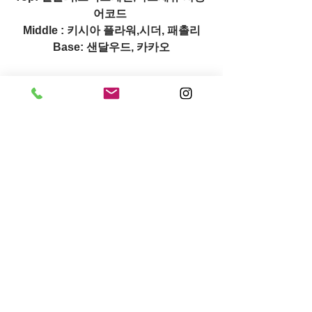
어코드 
Middle : 키시아 플라워,시더, 패촐리
Base: 샌달우드, 카카오
*‘파라디 뉘 오 드 퍼퓸 내추렐레’에 사용
된 샌달우드와 카시아 플라워는 IFF사의 
LMR 자연 원료로, 환경 지속 가능성과 
완벽한 투명성을 갖춘 프리미엄 100% 
순수 천연 추출물입니다
전체 보기
최근 게시물