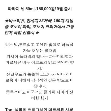
파라디 뉘 50ml /158,000원/ 9월 출시
★바스티유, 전세계 25개국, 160개 채널 
중 조보이 파리, 조보이 코리아에서 가장 
먼저 독점 선출시 ★
깊은 밤,부드럽고 고요한 빛깔로 하늘을 
가득 채우는 별처럼
 카시아 플라워의 빛나는 파우더리함과 
마르세유 비누 어코드의 맑고 편안한 향
기,
 샌달우드와 씁쓸한 코코아가 만나 신비
로움이 더해져 감각적인 깊은 밤으로 이
끕니다.
중독적이고 이국적인 플라워 사이의 신
비한 향기
Top: 넬롤리,쁘티그레인,마르세유 사봉 