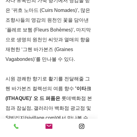
자나 유목민의 가죽 향기에서 영감을 받
은 ‘뀌흐 노마드 (Cuirs Nomades)’, 많은 
조향사들의 영감의 원천인 꽃을 담아낸 
‘플레르 보헴 (Fleurs Bohèmes)’, 마지막
으로 생명의 원천인 씨앗과 열매의 향을 
재현한 ‘그헨 바가본즈 (Graines 
Vagabondes)’를 만나볼 수 있다. 
시원 경쾌한 향기로 활기를 전달해줄 그
헨 바가본즈 컬렉션의 여름 향수 
'이타크
(ITHAQUE)' 오 드 퍼퓸은 
롯데백화점 본
점과 잠실점, 갤러리아 백화점 광교점 및 
SI빌리지(sivillage.com)에서 만나볼 수 
있다. 