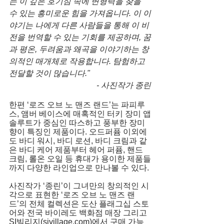
는 이 깊은 호기심 속에 변형력을 찾을 
수 있는 흥미로운 힘을 가져옵니다. 이 이
야기는 나에게 다른 사람들을 통해 이 비
전을 번역할 수 있는 기회를 제공하며, 꿈
과 평온, 두려움과 왜곡을 이야기하는 창
의적인 매개체로 작용합니다. 탐험하고 
전달할 것이 많습니다."
 - 사진작가 종린
한편 ‘로즈 오브 노 맨즈 랜드’는 파피루
스, 앰버 베이스에 매혹적인 터키 장미 앱
솔루트가 중심인 따스하고 풍부한 장미
향이 특징인 제품이다. 오드퍼퓸 이외에
도 바디 워시, 바디 로션, 바디 크림과 같
은 바디 케어 제품부터 헤어 퍼퓸, 핸드 
크림, 롤온 오일 등 휴대가 용이한 제품들
까지 다양한 라인업으로 만나볼 수 있다. 
사진작가 ‘종린’이 그녀만의 창의적인 시
각으로 표현한 ‘로즈 오브 노 맨즈 랜
드’의 전체 컬렉션은 도산 플래그십 스토
어와 전국 바이레도 백화점 매장 그리고 
SI빌리지(sivillage.com)에서 구매 가능