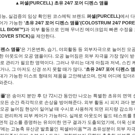
▲퍼셀(PURCELL) 초유 24/7 포어 디펜스 앰플
 고기능, 실검증의 임상 확인된 코스메틱 브랜드 
퍼셀(PURCELL)
에서 다
어가 가능한 
‘초유 24/7 포어 디펜스 앰플’(COLOSTRUM 24/7 PORE
LL BIOM™)
과 외부 활동으로 인해 무너진 메이크업의 빠른 수정을 
OVER STICK)
을 제안한다.
 디펜스 앰플’
은 기온변화, 습기, 야외활동 등 외부자극으로 늘어진 모공
요한 아웃도어 모공 앰플이다. 모공 늘어짐은 외부 자극을 가장 많이 받
로 관리가 필요한 영역이다. 그러나 우리는 대개 아침과 저녁, 스킨 
거나, 그 마저도 신경 쓰지 못할 때가 많다. 
‘초유 24/7 포어 디펜스 앰
대가 가능한 미스트 형태의 제품을 고안해냈으며, 언제 어디에 있더라
와준다.
앰플’
은 송아지 분만 후 단 72시간 동안만 나오는 특별한 초유의 면역
 모든 순간 즉각적으로 손상을 방어해준다. 외부 활동 시 피지 과다
 모공 늘어짐 현상이 일어날 때 수시로 사용하게 되면 피지량 감소와
 편리하게 피부 케어가 가능하다. 실제로 아웃도어 필드 테스트를 통해
공 면적 감소를 증명하는 유의미한 연구 결과가 도출되었기에, 더욱 신
’
에는 고농축 유산균 발효물인 픽셀바이옴™과 초유성분이 외부 자극