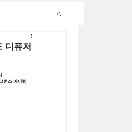
리드 디퓨저
시
래그런스 아이템