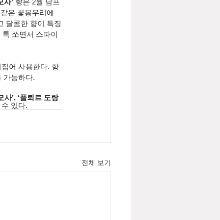
모사’
 향은 2월 남프
벳 같은 꽃봉우리에
고 달콤한 향이 특징
 톡 쏘면서 스파이
뒤집어 사용한다. 향
용 가능하다.
미모사’, ‘플뢰르 도랑
수 있다.
전체 보기