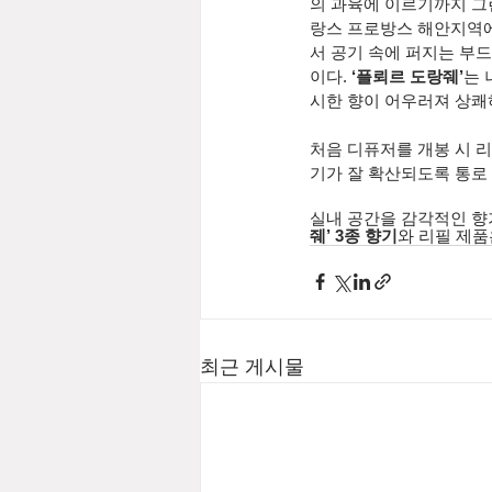
의 과육에 이르기까지 그
랑스 프로방스 해안지역에
서 공기 속에 퍼지는 부
이다. 
‘플뢰르 도랑줴’
는 
시한 향이 어우러져 상쾌
처음 디퓨저를 개봉 시 리
기가 잘 확산되도록 통로 
실내 공간을 감각적인 향
줴’ 3종 향기
와 리필 제품
최근 게시물