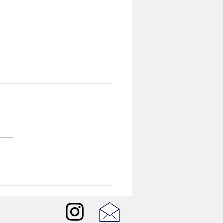
26년 8월 뷰티뉴스] 버버리
 샤인, 런던의 빛을 담은
W 셰이드 5종 출시