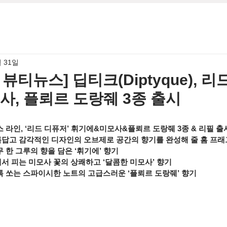
월 31일
월 뷰티뉴스] 딥티크(Diptyque), 
사, 플뢰르 도랑줴 3종 출시
 라인, ‘리드 디퓨저’ 휘기에&미모사&플뢰르 도랑줴 3종 & 리필 출
답고 감각적인 디자인의 오브제로 공간의 향기를 완성해 줄 홈 프
 한 그루의 향을 담은 ‘휘기에’ 향기
 피는 미모사 꽃의 상쾌하고 ‘달콤한 미모사’ 향기
 쏘는 스파이시한 노트의 고급스러운 ‘플뢰르 도랑줴’ 향기