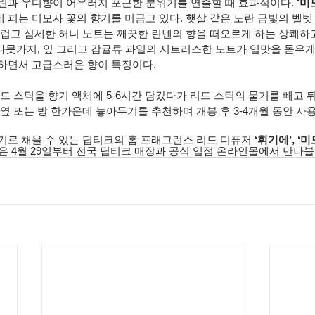
린과 우디향이 어우러져 포근한 분위기를 연출할 때 효과적이다. 
‘미
 피는 미모사 꽃의 향기를 머금고 있다. 햇살 같은 노란 금빛의 벨
드럽고 섬세한 허니 노트는 깨끗한 린넨의 향을 떠오르게 하는 상쾌하
나뭇가지, 잎 그리고 감귤류 과일의 시트러스한 노트가 입맛을 돋우게
하면서 고급스러운 향이 특징이다.
드 스틱을 향기 액체에 5-6시간 담갔다가 리드 스틱의 물기를 빼고 
옆 또는 방 한가운데 놓아두기를 추천하며 개봉 후 3-4개월 동안 사
기로 채울 수 있는 딥티크의 홈 프래그런스 리드 디퓨저 
‘휘기에’, ‘
은 4월 29일부터 전국 딥티크 매장과 공식 입점 온라인몰에서 만나볼 