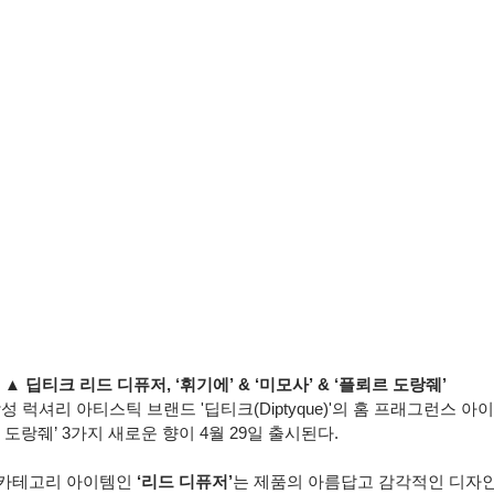
▲ 딥티크 리드 디퓨저, ‘휘기에’ & ‘미모사’ & ‘플뢰르 도랑줴’
 감성 럭셔리 아티스틱 브랜드 '딥티크(Diptyque)'의 홈 프래그런스 아
뢰르 도랑줴’ 3가지 새로운 향이 4월 29일 출시된다. 
카테고리 아이템인 
‘리드 디퓨저’
는 제품의 아름답고 감각적인 디자인