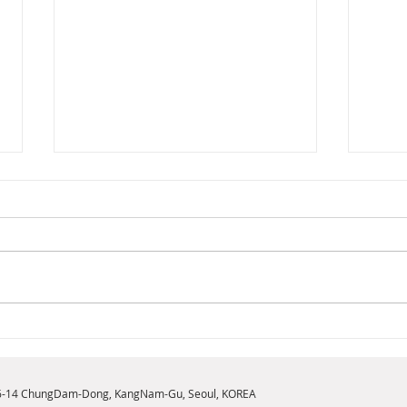
[2026년 8월 뷰티뉴스] 내면의
[20
힘을 일깨우는 새로운 향기,
브릿
구찌 플로라 골저스 오키드 오
NE
6-14 ChungDam-Dong, KangNam-Gu, Seoul, KOREA
드 퍼퓸 인텐스 출시