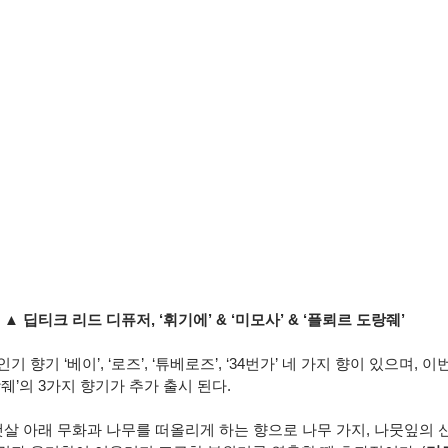
▲ 딥티크 리드 디퓨저, ‘휘기에’ & ‘미모사’ & ‘플뢰르 도랑줴’
향기 ‘베이’, ‘로즈’, ‘튜베로즈’, ‘34번가’ 네 가지 향이 있으며, 
도랑줴’의 3가지 향기가 추가 출시 된다.
햇살 아래 무화과 나무를 떠올리게 하는 향으로 나무 가지, 나뭇잎의 