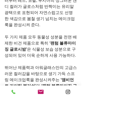
러부터 레드, 코랄, 푸시아의 싱그러운 캔
디 컬러가 글로스처럼 반짝이는 유리알 
광택으로 표현되어 자연스럽고도 선명
한 색감으로 봄철 생기 넘치는 메이크업 
룩을 완성시켜 준다.
두 가지 제품 모두 동물성 성분을 전면 배
제한 비건 제품으로 특히 
‘팬텀 볼류마이
징 글로시밤’
은 식물성 보습 성분으로 구
성되어 있어 더욱 순하게 사용 가능하다.
뛰어난 제품력과 아워글래스만의 고급스
러운 컬러감을 바탕으로 생기 가득 스프
링 메이크업룩을 완성시켜주는
 ‘앰비언
트 라이팅 블러쉬’
와 
‘팬텀 볼류마이징 글
로시 밤’
은 롯데백화점 본점, 갤러리아백
화점 명품관 WEST, 갤러리아백화점 광
교점, 현대백화점 무역센터점과 롯데면
세점 명동점, 신세계면세점 명동점, 현대