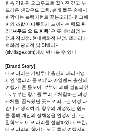
한층 강화된 오크우드로 짙어진 깊고 부
드러운 샌달우드 크림, 붉게 물든 숲에서 
반짝이는 블랙커런트 꽃봉오리와 핑크페
퍼의 조합이 따뜻하게 느껴지는 
메모 파
리 ‘셔우드 오 드 퍼퓸’ 
은 롯데백화점 본
점과 잠실점, 현대백화점 본점, 갤러리아 
백화점 광교점 및 SI빌리지
(sivillage.com)에서 만나볼 수 있다. 
[Brand Story]
메모 파리는 카탈루냐 출신의 파리지앵 
시인 ‘클라라 몰로이’와 아일랜드 출신의 
여행가 ‘존 몰로이’ 부부에 의해 설립되었
다. 부부는 향기를 뿌리고 체험하는 과정 
자체를 ‘꿈꿔왔던 곳으로 떠나는 여정’과 
같다고 생각하며, 향수의 개성있는 원료
를 통해 개인의 정체성을 완성시킨다는 
철학으로 메모 파리를 설립하였다. 또한, 
메모 파리의 향기는 모두 특정 여행지의 