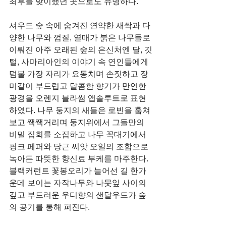
최후를 맞이했던 곳으로도 유명하다.
셔우드 숲 속에 숨겨진 연약한 새싹과 다
양한 나무와 껍질, 열매가 붉은 나무들로 
이뤄진 아주 오래된 숲의 은신처엔 달, 깃
털, 사마리아인의 이야기 속 연인들에게 
덤불 가장 자리가 요동치며 손짓하고 장
미같이 부드럽고 달콤한 향기가 만연한 
광경을 오렌지 블라썸 앱솔루트로 표현
하였다. 나무 둥지의 새들은 로빈을 훔쳐
보고 짹짹거리며 둥지위에서 그들만의 
비밀 집회를 소집하고 나무 꼭대기에서 
핑크 페퍼와 당근 씨앗 오일의 조합으로 
녹아든 따뜻한 향신료 부케를 마주한다. 
블랙커런트 꽃봉오리가 늘어선 길 한가
운데 보이는 자작나무와 나뭇잎 사이의 
깊고 부드러운 우디향의 샌달우드가 숲
의 공기를 통해 퍼진다.