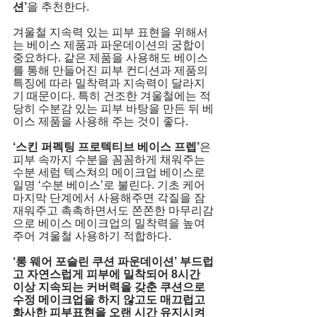
션’
을 추천한다.
겨울철 지속력 있는 피부 표현을 위해서
는 베이스 제품과 파운데이션의 궁합이 
중요하다. 같은 제품을 사용해도 베이스
를 통해 만들어진 피부 컨디션과 제품의 
특징에 따라 밀착력과 지속력이 달라지
기 때문이다. 특히 건조한 겨울철에는 적
당히 수분감 있는 피부 바탕을 만든 뒤 베
이스 제품을 사용해 주는 것이 좋다.
‘스킨 퍼펙팅 프로텍티브 베이스 프렙’
은 
피부 속까지 수분을 꼼꼼하게 채워주는 
수분 세럼 텍스쳐의 메이크업 베이스로 
일명 ‘수분 베이스’로 불린다. 기초 케어 
마지막 단계에서 사용해주면 각질을 잠
재워주고 촉촉하면서도 쫀쫀한 마무리감
으로 베이스 메이크업의 밀착력을 높여
주어 겨울철 사용하기 적합하다.
‘롱 웨어 포슬린 쿠션 파운데이션’ 
부드럽
고 자연스럽게 피부에 밀착되어 8시간 
이상 지속되는 커버력을 갖춘 쿠션으로 
수정 메이크업을 하지 않고도 매끄럽고 
화사한 피부표현을 오랜 시간 유지시켜 