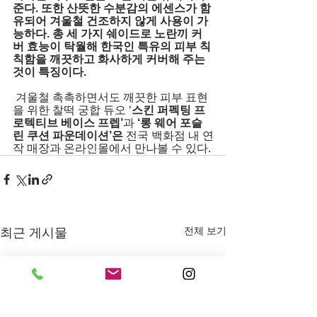
준다. 또한 산뜻한 수분감의 에센스가 함
유되어 겨울철 건조하지 않게 사용이 가
능하다. 총 세 가지 쉐이드로 노란끼 커
버 효능이 탁월해 한국인 특유의 피부 칙
칙함을 깨끗하고 화사하게 커버해 주는 
것이 특징이다.
 겨울철 촉촉하면서도 깨끗한 피부 표현
을 위한 찰떡 궁합 듀오 ‘
스킨 퍼펙팅 프
로텍티브 베이스 프렙’
과 
‘롱 웨어 포슬
린 쿠션 파운데이션’
은 
전국 백화점 내 연
작 매장과 온라인몰에서 만나볼 수 있다.
전체 보기
최근 게시물