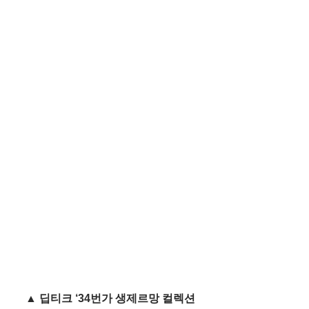
▲ 딥티크 ‘34번가 생제르망 컬렉션