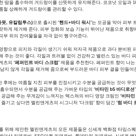
한 땀을 흡수하며 겨드랑이를 산뜻하게 유지해준다. 코코넛 오일과 1
름철 상쾌하게 겨드랑이를 관리할 수 있다.
가못, 유칼립투스)
으로 출시된 
‘핸드+바디 워시’
는 모공을 막아 피부 
끗하게 제거해 준다. 피부 정화와 보습 기능이 뛰어난 제품으로 취향
피부 위의 잔여물들을 자극 없이 헹구어준다.
영향으로 피지와 각질이 생기기 쉬워 저자극 제품으로 과다 분비된 
 주는 것이 좋다. 각질과 트러블 없이 건강하고 밸런스 있는 바디 피
게츠의 
‘페퍼민트 바디 스크럽’
 제품을 추천한다.
페퍼민트 향이 나는
 남지 않게 각질을 제거해 줌으로써 부드러운 바디 피부 결을 만들어
 후에는 여름철 지친 피부를 진정시키고 수분을 공급하는 것이 무엇
 흡수되면서 수분을 공급해 주는 가벼운 타입의 
‘비타민 b5 바디로션’
을 공급해 주는 무게감이 느껴지는 텍스쳐의 바디 영양 크림인 
‘비타민
 즐기고 싶다면 멜린앤게츠의 시그니처 ‘다크럼’ 향이 담긴 
‘럼 바디 
를 위해 제안한 멜린앤게츠의 모든 제품들은 신세계 백화점 타임스퀘
분더샵 라페르바, SSG마켓 라페르바, 롯데타워 라페르바, 신세계 