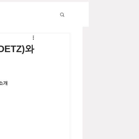
OETZ)와
소개