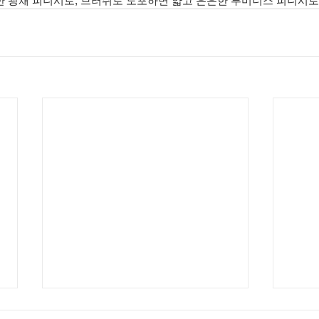
 광채 피니시로, 브러쉬로 도포하면 얇고 은은한 루미너스 피니시로