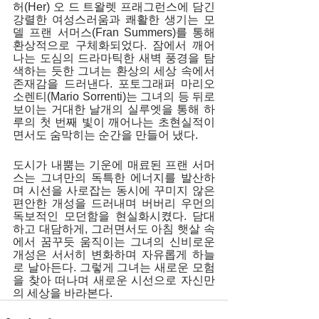
허(Her) 오 드 트왈렛 프래그런스에 담긴 
강렬한 여성스러움과 쾌활한 생기는 모
델 프랜 서머스(Fran Summers)를 통해 
환상적으로 구체화되었다. 잠에서 깨어
나는 도심의 드라마틱한 새벽 풍경을 탐
색하는 듯한 그녀는 환상의 세상 속에서 
존재감을 드러낸다. 포토그래퍼 마리오 
소렌티(Mario Sorrenti)는 그녀의 등 뒤로 
보이는 거대한 날개의 실루엣을 통해 하
루의 첫 번째 빛이 깨어나는 초현실적이
면서도 숨막히는 순간을 만들어 냈다. 
도시가 내뿜는 기운에 매료된 프랜 서머
스는 그녀만의 독특한 에너지를 발산하
며 시선을 사로잡는 동시에 꾸미지 않은 
편안한 개성을 드러내며 버버리 우먼의 
독보적인 모던함을 현실화시켰다. 담대
하고 대담하게, 그러면서도 아침 햇살 속
에서 꿈꾸듯 움직이는 그녀의 신비로운 
개성은 서서히 변화하며 자유롭게 하늘
로 날아든다. 그렇게 그녀는 새로운 모험
을 찾아 떠나며 새로운 시선으로 자신만
의 세상을 바라본다. 