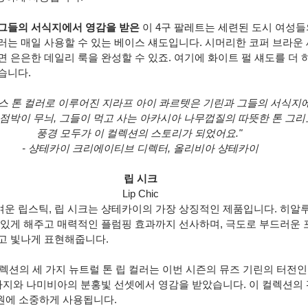
그들의 서식지에서 영감을 받은
 이 4구 팔레트는 세련된 도시 여성들
는 매일 사용할 수 있는 베이스 섀도입니다. 시머리한 코퍼 브라운 섀
 은은한 데일리 룩을 완성할 수 있죠. 여기에 화이트 펄 섀도를 더 
습니다. 
 톤 컬러로 이루어진 지라프 아이 콰르텟은 기린과 그들의 서식지에
점박이 무늬, 그들이 먹고 사는 아카시아 나무껍질의 따뜻한 톤 그
풍경 모두가 이 컬렉션의 스토리가 되었어요." 
- 샹테카이 크리에이티브 디렉터, 올리비아 샹테카이
립 시크
Lip Chic
운 립스틱, 립 시크는 샹테카이의 가장 상징적인 제품입니다. 히알
 있게 해주고 매력적인 플럼핑 효과까지 선사하며, 극도로 부드러운 
고 빛나게 표현해줍니다.
컬렉션의 세 가지 뉴트럴 톤 립 컬러는 이번 시즌의 뮤즈 기린의 터전
 가지와 나미비아의 분홍빛 선셋에서 영감을 받았습니다. 이 컬렉션의
후원에 소중하게 사용됩니다.