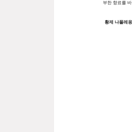
부한 향료를 바
 황제 나폴레