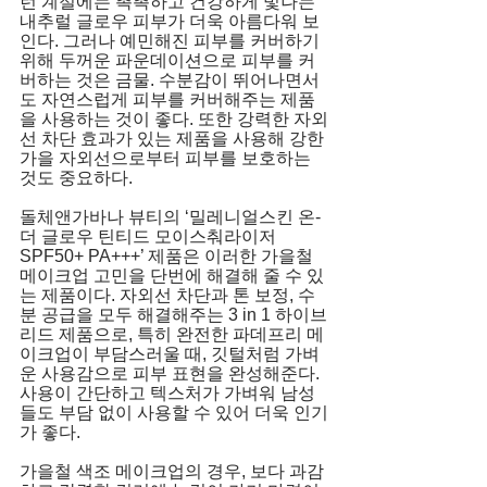
런 계절에는 촉촉하고 건강하게 빛나는 
내추럴 글로우 피부가 더욱 아름다워 보
인다. 그러나 예민해진 피부를 커버하기 
위해 두꺼운 파운데이션으로 피부를 커
버하는 것은 금물. 수분감이 뛰어나면서
도 자연스럽게 피부를 커버해주는 제품
을 사용하는 것이 좋다. 또한 강력한 자외
선 차단 효과가 있는 제품을 사용해 강한 
가을 자외선으로부터 피부를 보호하는 
것도 중요하다. 
돌체앤가바나 뷰티의 ‘밀레니얼스킨 온-
더 글로우 틴티드 모이스춰라이저 
SPF50+ PA+++’ 제품은 이러한 가을철 
메이크업 고민을 단번에 해결해 줄 수 있
는 제품이다. 자외선 차단과 톤 보정, 수
분 공급을 모두 해결해주는 3 in 1 하이브
리드 제품으로, 특히 완전한 파데프리 메
이크업이 부담스러울 때, 깃털처럼 가벼
운 사용감으로 피부 표현을 완성해준다. 
사용이 간단하고 텍스처가 가벼워 남성
들도 부담 없이 사용할 수 있어 더욱 인기
가 좋다. 
가을철 색조 메이크업의 경우, 보다 과감