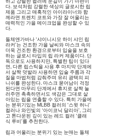
하고 강렬한 컬러에 눈길이 가기 마련이
다. 보석처럼 강렬한 색상의 글로시한 립 
제품 그리고 매혹적인 아이라이너와 함
께라면 트렌치 코트와 가장 잘 어울리는 
매력적인 가을 메이크업을 완성할 수 있
다. 
돌체앤가바나 ‘샤이니시모 하이 샤인 립 
라커’는 건조한 가을 날씨와 마스크 속의 
더욱 건조한 환경으로부터 입술을 보호
하는 글로시 타입의 립 라커 제품이다. 단
독으로도 사용하지만, 특별한 팁이 있다
면, 다른 립스틱을 사용 후 마지막 단계에
서 살짝 덧발라 사용하면 입술 주름과 각
질을 마법처럼 감춰주며 유리 광택의 피
니쉬를 완성한다. 마스크 묻어남이 걱정
된다면 마무리 단계에서 휴지로 살짝 눌
러주면 촉촉하면서도 색감은 그대로 살
아있는 립을 연출할 수 있다. 특히 가을에
는 분위기있는 MLBB 컬러의 ‘스윗 허니’ 
컬러나 와인빛의 ‘아이코닉 달리아’, 그리
고 톤다운된 깊이 있는 레드 컬러 ‘클래
식 루비’를 추천한다. 
립과 어울리는 분위기 있는 눈매는 돌체