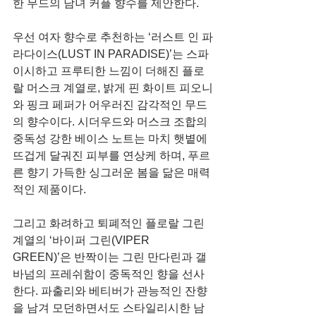
한 무드의 남녀 커플 향수를 제안한다.
우선 여자 향수로 추천하는 ‘러스트 인 파
라다이스(LUST IN PARADISE)’는 스파
이시하고 프루티한 느낌이 더해진 플로
랄 머스크 계열로, 밝게 핀 화이트 피오니
와 핑크 페퍼가 어우러진 감각적인 무드
의 향수이다. 시더우드와 머스크 조합의 
중독성 강한 베이스 노트는 마치 햇볕에 
뜨겁게 달궈진 피부를 연상케 하며, 푸르
른 향기 가득한 싱그러운 봄을 닮은 매력
적인 제품이다.
그리고 화려하고 퇴폐적인 플로랄 그린 
계열의 ‘바이퍼 그린(VIPER 
GREEN)’은 반짝이는 그린 만다린과 갤
바넘의 프레쉬함이 중독적인 향을 선사
한다. 파출리와 베티버가 관능적인 잔향
을 남겨 모던하면서도 스타일리시한 남