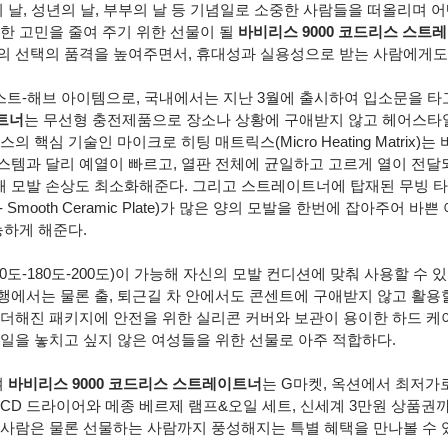
 날, 성년의 날, 부부의 날 등 기념일로 소중한 사람들을 떠올리며 어
한 고민을 줄여 주기 위한 선물이 될 
바비리스 9000 코드리스 스트
의 선택의 품격을 높여주면서, 휴대성과 실용성으로 받는 사람에게도 
트-해브 아이템으로, 국내에서는 지난 3월에 출시하여 입소문을 타고
이트너
는 무선형 충전제품으로 장소나 상황에 구애받지 않고 헤어스타
의 핵심 기술인 마이크로 히팅 매트릭스(Micro Heating Matrix)
스템과 달리 예열이 빠르고, 열판 전체에 균일하고 고르게 열이 전달
 모발 손상도 최소화해준다. 그리고 스트레이트너에 탑재된 무빙 
- Smooth Ceramic Plate)가 많은 양의 모발을 한번에 잡아주어 바쁜
하게 해준다. 
60도-180도-200도)이 가능해 자신의 모발 컨디션에 맞춰 사용할 수 
에서는 물론 출, 퇴근길 차 안에서도 콘센트에 구애받지 않고 활용할 
 더해진 패키지에 안전을 위한 실리콘 커버와 보관이 용이한 하드 케
일을 놓치고 싶지 않은 여성들을 위한 선물로 아주 적합하다. 
 
바비리스 9000 코드리스 스트레이트너
는 G마켓, 옥션에서 최저가
 BLCD 드라이어와 메종 베르제 램프&오일 세트, 신세계 3만원 상품권
 사람은 물론 선물하는 사람까지 풍성해지는 특별 혜택을 만나볼 수 있