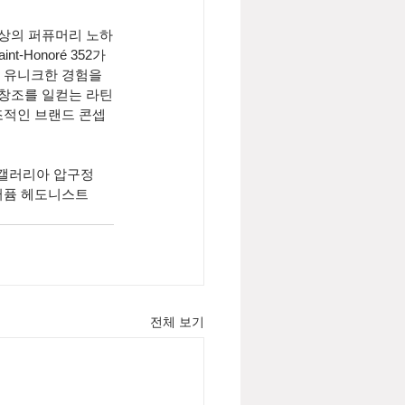
최상의 퍼퓨머리 노하
-Honoré 352가
 유니크한 경험을 
 창조를 일컫는 라틴
조적인 브랜드 콘셉
는 갤러리아 압구정 
드퍼퓸 헤도니스트 
전체 보기