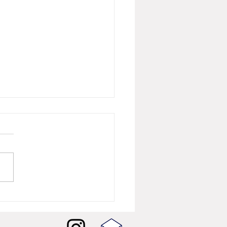
26년 8월 뷰티뉴스] 버버리
 샤인, 런던의 빛을 담은
W 셰이드 5종 출시