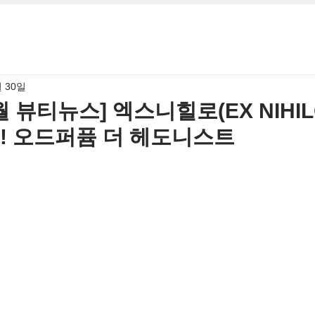
월 30일
0월 뷰티뉴스] 엑스니힐로(EX NIHIL
시! 오드퍼퓸 더 헤도니스트