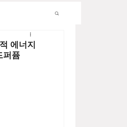
의적 에너지
오드퍼퓸