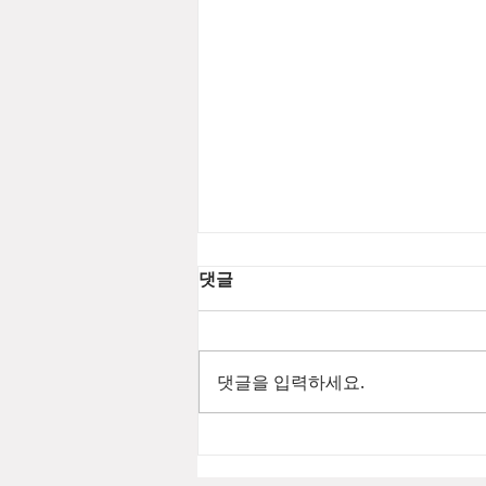
댓글
댓글을 입력하세요.
[2026년 8월 뷰티뉴스] 푸에기
아1833 챔버 EDP