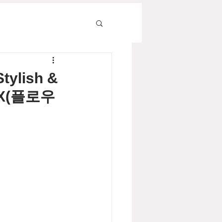
lish &
LX(플로우