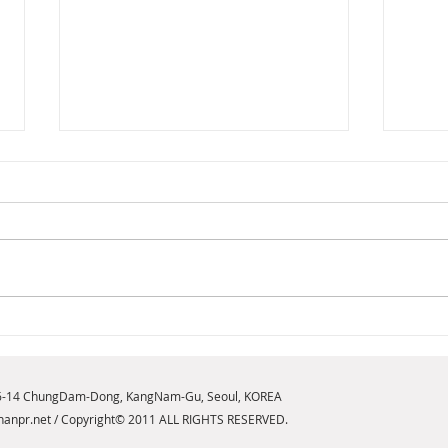
[2026년 8월 뷰티뉴스] 내면의
[20
힘을 일깨우는 새로운 향기,
브릿
구찌 플로라 골저스 오키드 오
NE
6-14 ChungDam-Dong, KangNam-Gu, Seoul, KOREA
드 퍼퓸 인텐스 출시
anpr.net
/ Copyright© 2011 ALL RIGHTS RESERVED.