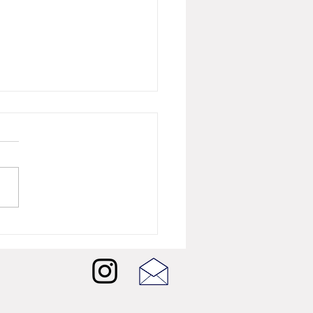
26년 8월 뷰티뉴스] 버버리
 샤인, 런던의 빛을 담은
W 셰이드 5종 출시