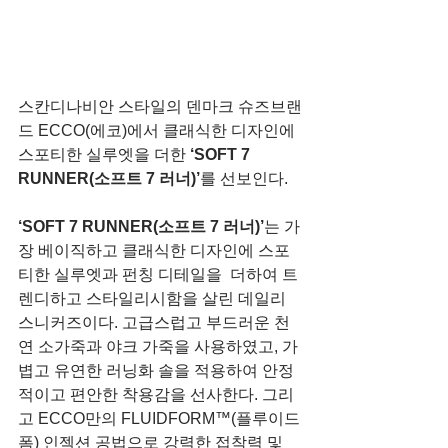
스칸디나비안 스타일의 덴마크 슈즈브랜
드 ECCO(에코)에서 클래식한 디자인에 
스포티한 실루엣을 더한
 ‘SOFT 7 
RUNNER(소프트 7 러너)’
를 선보인다.
‘SOFT 7 RUNNER(소프트 7 러너)’
는 가
장 베이직하고 클래식한 디자인에 스포
티한 실루엣과 펀칭 디테일을  더하여 트
렌디하고 스타일리시함을 살린 데일리 
스니커즈이다. 고급스럽고 부드러운 천
연 소가죽과 야크 가죽을 사용하였고, 가
볍고 유연한 러닝화 솔을 적용하여 안정
적이고 편안한 착용감을 선사한다. 그리
고 ECCO만의 FLUIDFORM™(플루이드
폼) 인젝션 공법으로 강력한 접착력 및 