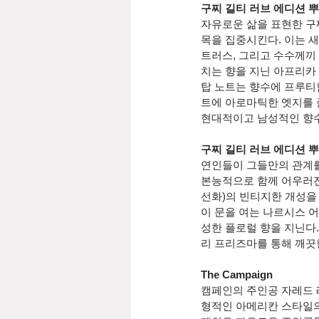
구찌 길티 러브 에디션 뿌르 옴므
자유로운 삶을 표현한 구찌
목을 집중시킨다. 이는 
트러스, 그리고 수수께끼
치는 향을 지닌 아프리카 
탑 노트는 향수에 프루티
트에 아로마틱한 엣지를 
현대적이고 남성적인 향수
구찌 길티 러브 에디션 뿌르 팜므
연인들이 그들만의 관계를
본능적으로 함께 어우러진
선화)의 빈티지한 개성을
이 문을 여는 나르시스 
성한 플로럴 향을 지닌다
리 프리즈마를 통해 깨끗
The Campaign
캠페인의 주인공 자레드 레토(
형적인 아메리칸 스타일의 