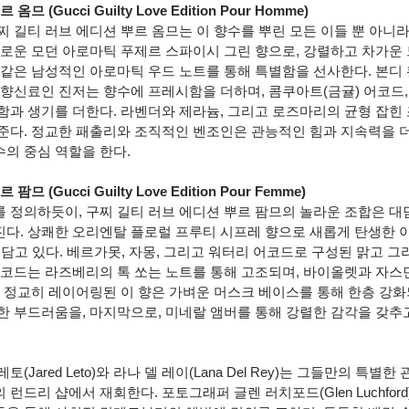
 (Gucci Guilty Love Edition Pour Homme)
 길티 러브 에디션 뿌르 옴므는 이 향수를 뿌린 모든 이들 뿐 아니라
새로운 모던 아로마틱 푸제르 스파이시 그린 향으로, 강렬하고 차가운
 같은 남성적인 아로마틱 우드 노트를 통해 특별함을 선사한다. 본디
향신료인 진저는 향수에 프레시함을 더하며, 콤쿠아트(금귤) 어코드, 
함과 생기를 더한다. 라벤더와 제라늄, 그리고 로즈마리의 균형 잡힌
준다. 정교한 패출리와 조직적인 벤조인은 관능적인 힘과 지속력을 더
의 중심 역할을 한다.
 (Gucci Guilty Love Edition Pour Femme)
 정의하듯이, 구찌 길티 러브 에디션 뿌르 팜므의 놀라운 조합은 대
다. 상쾌한 오리엔탈 플로럴 프루티 시프레 향으로 새롭게 탄생한 이
 담고 있다. 베르가못, 자몽, 그리고 워터리 어코드로 구성된 맑고 
어코드는 라즈베리의 톡 쏘는 노트를 통해 고조되며, 바이올렛과 자스
. 정교히 레이어링된 이 향은 가벼운 머스크 베이스를 통해 한층 강화
한 부드러움을, 마지막으로, 미네랄 앰버를 통해 강렬한 감각을 갖추
Jared Leto)와 라나 델 레이(Lana Del Rey)는 그들만의 특별
런드리 샵에서 재회한다. 포토그래퍼 글렌 러치포드(Glen Luchford