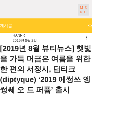
ME
NU
게시물
HANPR
2019년 8월 2일
[2019년 8월 뷰티뉴스] 햇빛
을 가득 머금은 여름을 위한
한 편의 서정시, 딥티크
(diptyque) ‘2019 에썽쓰 엥
썽쎄 오 드 퍼퓸’ 출시