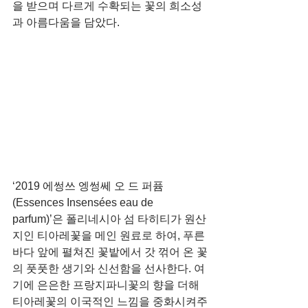
을 받으며 다르게 수확되는 꽃의 희소성
과 아름다움을 담았다.
‘2019 에썽쓰 엥썽쎄 오 드 퍼퓸
(Essences Insensées eau de 
parfum)’은 폴리네시아 섬 타히티가 원산
지인 티아레꽃을 메인 원료로 하여, 푸른 
바다 앞에 펼쳐진 꽃밭에서 갓 꺾어 온 꽃
의 풋풋한 생기와 신선함을 선사한다. 여
기에 은은한 프랑지파니꽃의 향을 더해 
티아레꽃의 이국적인 느낌을 중화시켜주