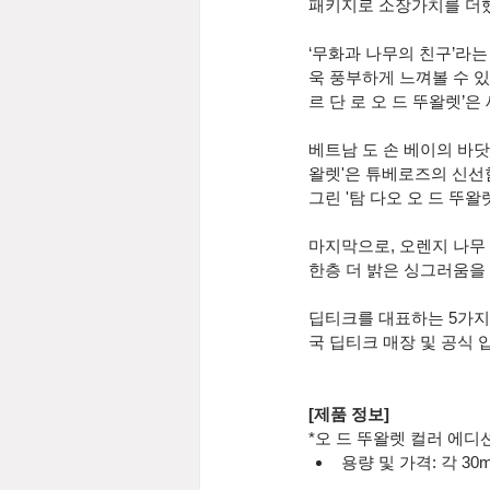
패키지로 소장가치를 더
‘무화과 나무의 친구’라
욱 풍부하게 느껴볼 수 
르 단 로 오 드 뚜왈렛’
베트남 도 손 베이의 바닷
왈렛'은 튜베로즈의 신선
그린 '탐 다오 오 드 뚜
마지막으로, 오렌지 나무 
한층 더 밝은 싱그러움을
딥티크를 대표하는 5가지 
국 딥티크 매장 및 공식 
[제품 정보]
*오 드 뚜왈렛 컬러 에디션 
용량 및 가격: 각 30ml