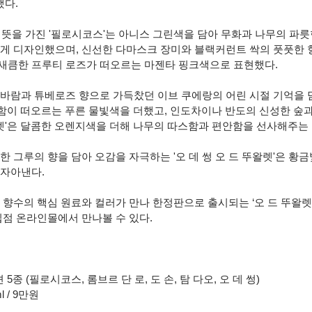
했다.
는 뜻을 가진 '필로시코스'는 아니스 그린색을 담아 무화과 나무의 파
있게 디자인했으며, 신선한 다마스크 장미와 블랙커런트 싹의 풋풋한 
은 새큼한 프루티 로즈가 떠오르는 마젠타 핑크색으로 표현했다.
바람과 튜베로즈 향으로 가득찼던 이브 쿠에랑의 어린 시절 기억을 담은
함이 떠오르는 푸른 물빛색을 더했고, 인도차이나 반도의 신성한 숲과
왈렛'은 달콤한 오렌지색을 더해 나무의 따스함과 편안함을 선사해주는
한 그루의 향을 담아 오감을 자극하는 '오 데 썽 오 드 뚜왈렛'은 황금
 자아낸다.
향수의 핵심 원료와 컬러가 만나 한정판으로 출시되는 ‘오 드 뚜왈렛 
입점 온라인몰에서 만나볼 수 있다.
5종 (필로시코스, 롬브르 단 로, 도 손, 탐 다오, 오 데 썽) 
 / 9만원 