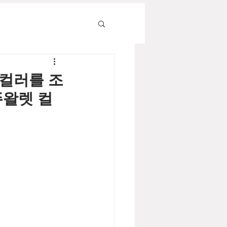
 컬러를 조
 뚜왈렛 컬