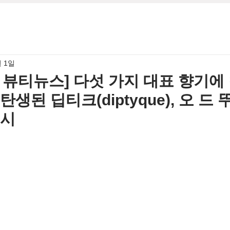
월 1일
7월 뷰티뉴스] 다섯 가지 대표 향기에
생된 딥티크(diptyque), 오 드
출시