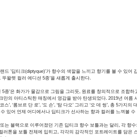
드 '딥티크(diptyque)'가 향수의 색깔을 느끼고 향기를 볼 수 있
드 뚜왈렛 컬러 에디션 5종’을 새롭게 출시한다.
션 5종’은 화가가 물감으로 그림을 그리듯, 원료를 창의적으로 조합하
크만의 아티스틱한 매칭에서 영감을 받아 탄생되었다. 2019년 여름 
’, ‘롬브르 단 로’, ‘도 손’, ‘탐 다오’ 그리고 ‘오 데 썽’, 총 5가지
볼 수 있어 언제 어디에서나 딥티크가 선사하는 향과 컬러를 느껴볼 수 
 또는 블랙으로 이루어졌던 기존 딥티크 향수 보틀과는 달리, 각 향수
컬러톤을 보틀 전체에 입히고, 각각의 감각적인 포트레이트를 담은 