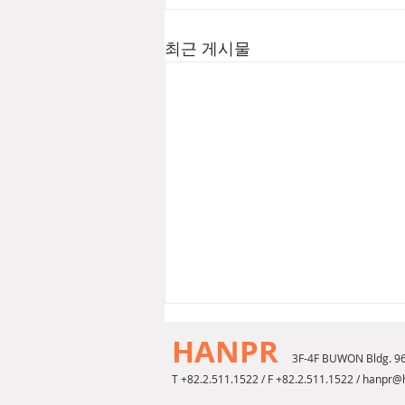
최근 게시물
HANPR
3F-4F BUWON Bldg. 9
T +82.2.511.1522 / F +82.2.511.1522 /
hanpr@h