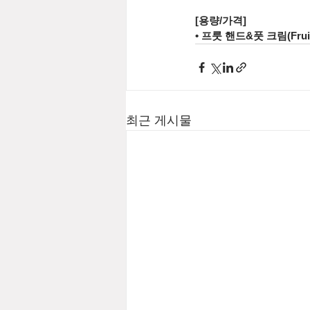
[용량/가격]
• 프룻 핸드&풋 크림(Fruit H
최근 게시물