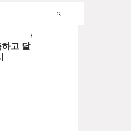
촉하고 달
시