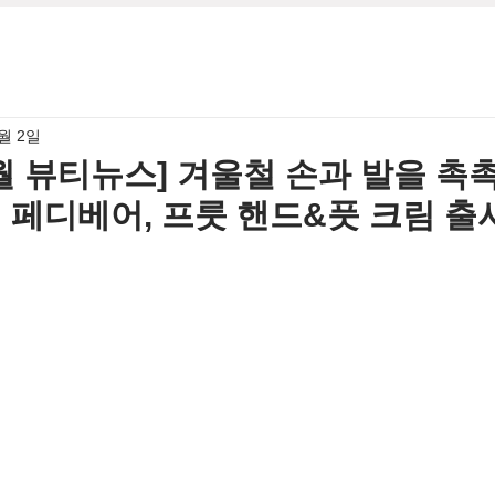
2월 2일
12월 뷰티뉴스] 겨울철 손과 발을 촉
 페디베어, 프룻 핸드&풋 크림 출