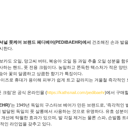
셔널 풋케어 브랜드 페디베어(PEDIBAEHR)에서
 건조해진 손과 발
출시한다.
아보카도 오일, 망고씨 버터, 복숭아 오일 등 과일 추출 오일 성분을 함
사하는 핸드, 풋 전용 크림이다. 농밀하고 쫀득한 텍스처가 적은 양
숭아 꽃의 달콤하고 상큼한 향기가 특징이다.
한 사이즈로 휴대가 용이해 피부가 쉽게 트고 갈라지는 겨울철 즉각적인
 크림’은 공식 온라인몰 (
https://kathsnail.com/pedibaehr
)에서 구매할
HR)’
는 1949년 독일의 구스타브 베어가 만든 브랜드로, ‘즉각적인 
이 발달된 독일의 풋 살롱에서 사용하는 것으로 유명하다. 유효 성분이
 개선에 탁월한 효과가 있으며, 발 각질 제거는 물론 스파, 손발톱 트
계적인 라인업을 갖추고 있다.