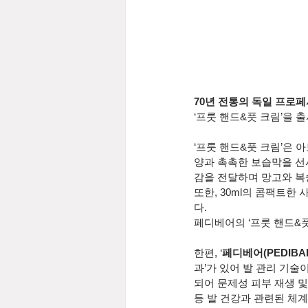
70년 전통의 독일 프로페
‘프룻 핸드&풋 크림’을 
‘프룻 핸드&풋 크림’은 
양과 촉촉한 보습막을 선
감을 전달하며 망고와 복
또한, 30ml의 콤팩트
다.
페디베어의 ‘프룻 핸드&풋
한편, ‘
페디베어(PEDIBAE
과’가 있어 발 관리 기술
되어 문제성 피부 재생 및
등 발 건강과 관련된 체