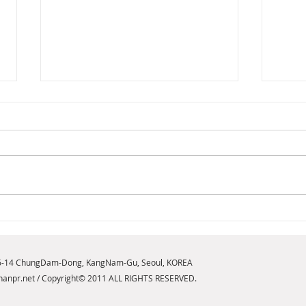
[2026년 8월 뷰티뉴스] 내면의
[20
힘을 일깨우는 새로운 향기,
브릿
구찌 플로라 골저스 오키드 오
NE
6-14 ChungDam-Dong, KangNam-Gu, Seoul, KOREA
드 퍼퓸 인텐스 출시
anpr.net
/ Copyright© 2011 ALL RIGHTS RESERVED.