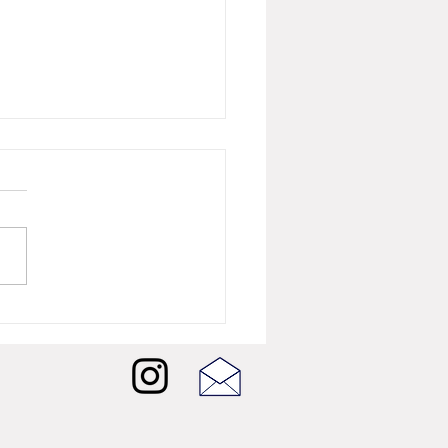
26년 8월 뷰티뉴스] 버버리
 샤인, 런던의 빛을 담은
W 셰이드 5종 출시